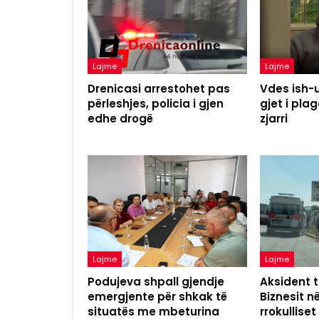
Lajme
Lajme
Drenicasi arrestohet pas
Vdes ish-u
përleshjes, policia i gjen
gjet i pl
edhe drogë
zjarri
Lajme
Lajme
Podujeva shpall gjendje
Aksident t
emergjente për shkak të
Biznesit n
situatës me mbeturina
rrokulliset