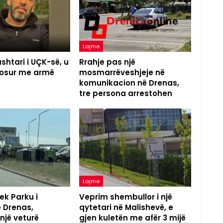
Lajme
shtari i UÇK-së, u
Rrahje pas një
agosur me armë
mosmarrëveshjeje në
komunikacion në Drenas,
tre persona arrestohen
Lajme
ek Parku i
Veprim shembullor i një
ë Drenas,
qytetari në Malishevë, e
 një veturë
gjen kuletën me afër 3 mijë