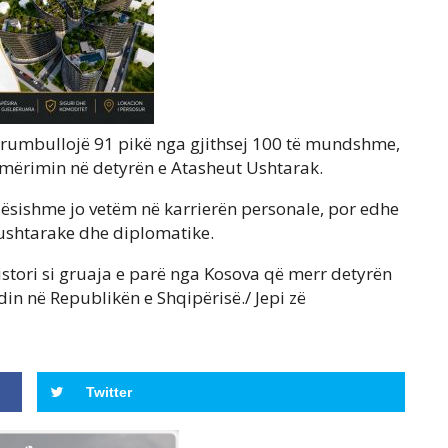
të grumbullojë 91 pikë nga gjithsej 100 të mundshme,
emërimin në detyrën e Atasheut Ushtarak.
ndësishme jo vetëm në karrierën personale, por edhe
 ushtarake dhe diplomatike.
tori si gruaja e parë nga Kosova që merr detyrën
in në Republikën e Shqipërisë./ Jepi zë
Twitter