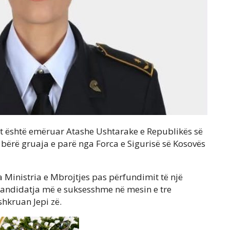
jt është emëruar Atashe Ushtarake e Republikës së
bërë gruaja e parë nga Forca e Sigurisë së Kosovës
 Ministria e Mbrojtjes pas përfundimit të një
kandidatja më e suksesshme në mesin e tre
shkruan Jepi zë.