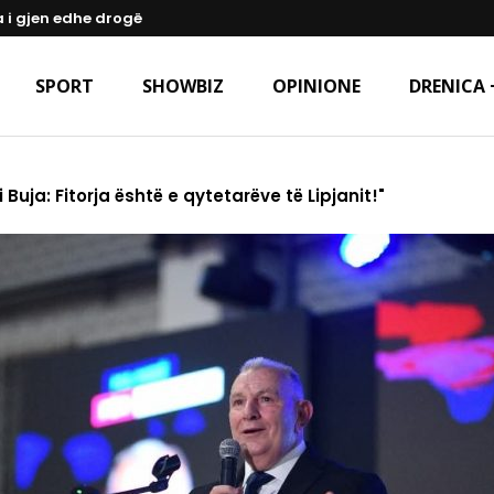
a i gjen edhe drogë
SPORT
SHOWBIZ
OPINIONE
DRENICA 
uja: Fitorja është e qytetarëve të Lipjanit!"