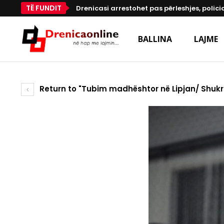
TË FUNDIT
Drenicasi arrestohet pas përleshjes, polici
BALLINA
LAJME
Return to "Tubim madhështor në Lipjan/ Shukri B