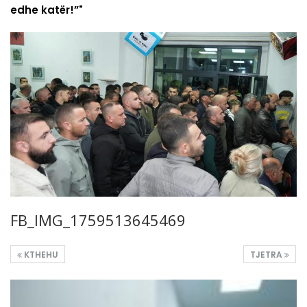
edhe katër!”"
FB_IMG_1759513645469
KTHEHU
TJETRA