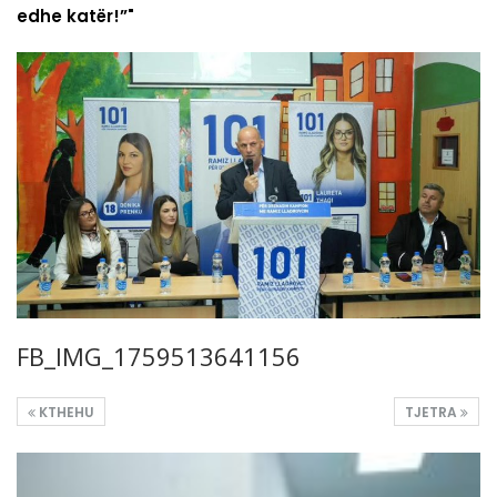
edhe katër!”"
FB_IMG_1759513641156
KTHEHU
TJETRA