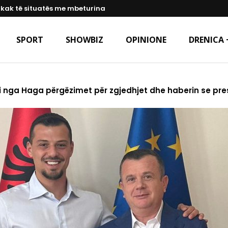
hkak të situatës me mbeturina
SPORT
SHOWBIZ
OPINIONE
DRENICA 
lli nga Haga përgëzimet për zgjedhjet dhe haberin se pre