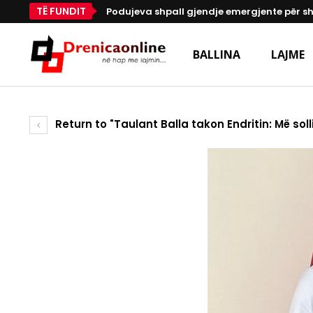
TË FUNDIT
Podujeva shpall gjendje emergjente për s
BALLINA
LAJME
Return to "Taulant Balla takon Endritin: Më so