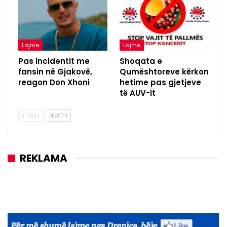
Lajme
Lajme
Pas incidentit me
Shoqata e
fansin në Gjakovë,
Qumështoreve kërkon
reagon Don Xhoni
hetime pas gjetjeve
të AUV-it
PREV
NEXT
REKLAMA