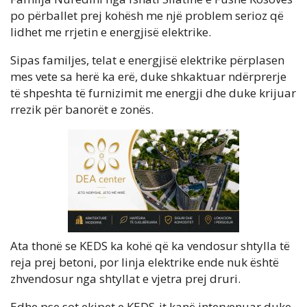
po përballet prej kohësh me një problem serioz që
lidhet me rrjetin e energjisë elektrike.
Sipas familjes, telat e energjisë elektrike përplasen
mes vete sa herë ka erë, duke shkaktuar ndërprerje
të shpeshta të furnizimit me energji dhe duke krijuar
rrezik për banorët e zonës.
Ata thonë se KEDS ka kohë që ka vendosur shtylla të
reja prej betoni, por linja elektrike ende nuk është
zhvendosur nga shtyllat e vjetra prej druri.
Edhe pse sot ekipet e KEDS-it kanë intervenuar duke