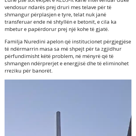
vendosur ndarës prej druri mes telave për të
shmangur përplasjen e tyre, telat nuk janë
transferuar ende në shtyllën e betonit, e cila ka
mbetur e papërdorur prej një kohe të gjatë.
Familja Nuredini apelon që institucionet përgjegjëse
të ndërmarrin masa sa më shpejt për ta zgjidhur
përfundimisht këtë problem, në mënyrë që të
shmangen ndërprerjet e energjisë dhe të eliminohet
rreziku për banorët.
Video
Player