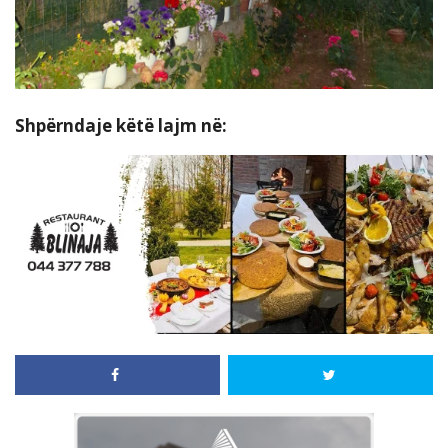
Shpërndaje këtë lajm në: