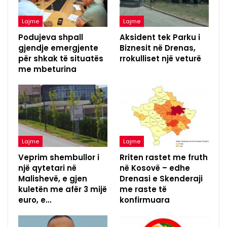
Lajme
Lajme
Podujeva shpall
Aksident tek Parku i
gjendje emergjente
Biznesit në Drenas,
për shkak të situatës
rrokulliset një veturë
me mbeturina
Lajme
Lajme
Veprim shembullor i
Rriten rastet me fruth
një qytetari në
në Kosovë – edhe
Malishevë, e gjen
Drenasi e Skenderaji
kuletën me afër 3 mijë
me raste të
euro, e…
konfirmuara