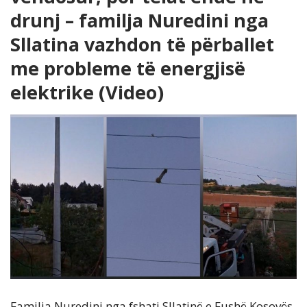
drunj – familja Nuredini nga
Sllatina vazhdon të përballet
me probleme të energjisë
elektrike (Video)
Familja Nuredini nga fshati Sllatinë e Fushë Kosovës