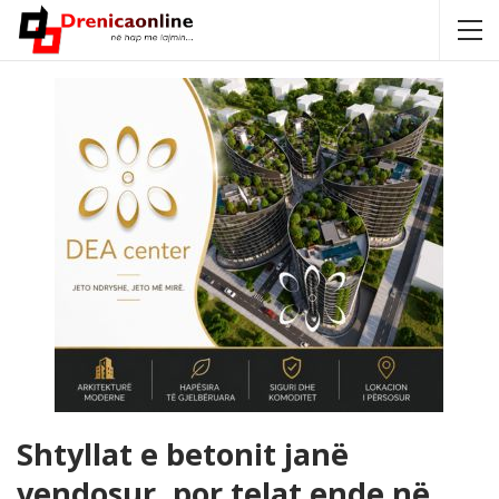
Shtyllat e betonit janë
vendosur, por telat ende në