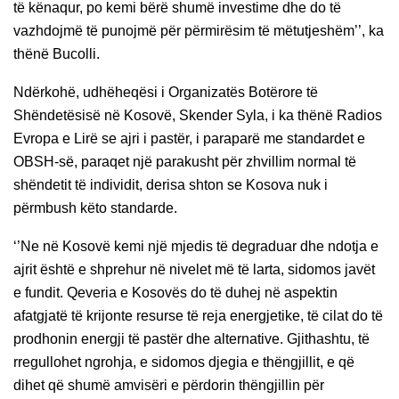
të kënaqur, po kemi bërë shumë investime dhe do të
vazhdojmë të punojmë për përmirësim të mëtutjeshëm’’, ka
thënë Bucolli.
Ndërkohë, udhëheqësi i Organizatës Botërore të
Shëndetësisë në Kosovë, Skender Syla, i ka thënë Radios
Evropa e Lirë se ajri i pastër, i paraparë me standardet e
OBSH-së, paraqet një parakusht për zhvillim normal të
shëndetit të individit, derisa shton se Kosova nuk i
përmbush këto standarde.
‘’Ne në Kosovë kemi një mjedis të degraduar dhe ndotja e
ajrit është e shprehur në nivelet më të larta, sidomos javët
e fundit. Qeveria e Kosovës do të duhej në aspektin
afatgjatë të krijonte resurse të reja energjetike, të cilat do të
prodhonin energji të pastër dhe alternative. Gjithashtu, të
rregullohet ngrohja, e sidomos djegia e thëngjillit, e që
dihet që shumë amvisëri e përdorin thëngjillin për