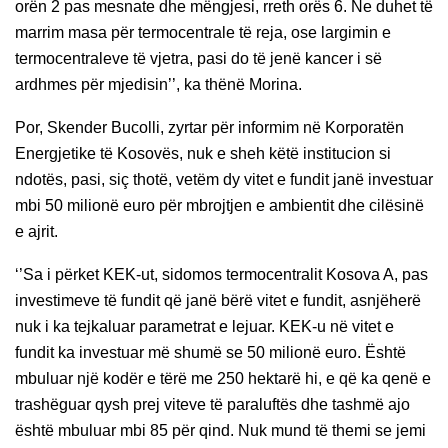
orën 2 pas mesnate dhe mëngjesi, rreth orës 6. Ne duhet të
marrim masa për termocentrale të reja, ose largimin e
termocentraleve të vjetra, pasi do të jenë kancer i së
ardhmes për mjedisin’’, ka thënë Morina.
Por, Skender Bucolli, zyrtar për informim në Korporatën
Energjetike të Kosovës, nuk e sheh këtë institucion si
ndotës, pasi, siç thotë, vetëm dy vitet e fundit janë investuar
mbi 50 milionë euro për mbrojtjen e ambientit dhe cilësinë
e ajrit.
‘’Sa i përket KEK-ut, sidomos termocentralit Kosova A, pas
investimeve të fundit që janë bërë vitet e fundit, asnjëherë
nuk i ka tejkaluar parametrat e lejuar. KEK-u në vitet e
fundit ka investuar më shumë se 50 milionë euro. Është
mbuluar një kodër e tërë me 250 hektarë hi, e që ka qenë e
trashëguar qysh prej viteve të paraluftës dhe tashmë ajo
është mbuluar mbi 85 për qind. Nuk mund të themi se jemi