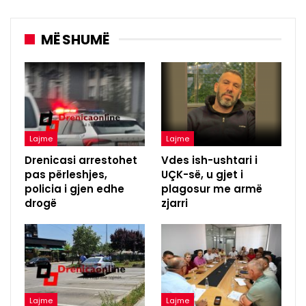
MË SHUMË
Lajme
Lajme
Drenicasi arrestohet
Vdes ish-ushtari i
pas përleshjes,
UÇK-së, u gjet i
policia i gjen edhe
plagosur me armë
drogë
zjarri
Lajme
Lajme