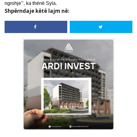
ngrohje’’, ka thënë Syla.
Shpërndaje këtë lajm në: