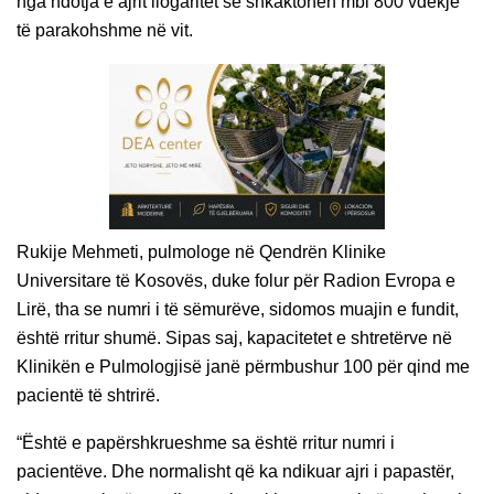
nga ndotja e ajrit llogaritet se shkaktohen mbi 800 vdekje
të parakohshme në vit.
Rukije Mehmeti, pulmologe në Qendrën Klinike
Universitare të Kosovës, duke folur për Radion Evropa e
Lirë, tha se numri i të sëmurëve, sidomos muajin e fundit,
është rritur shumë. Sipas saj, kapacitetet e shtretërve në
Klinikën e Pulmologjisë janë përmbushur 100 për qind me
pacientë të shtrirë.
“Është e papërshkrueshme sa është rritur numri i
pacientëve. Dhe normalisht që ka ndikuar ajri i papastër,