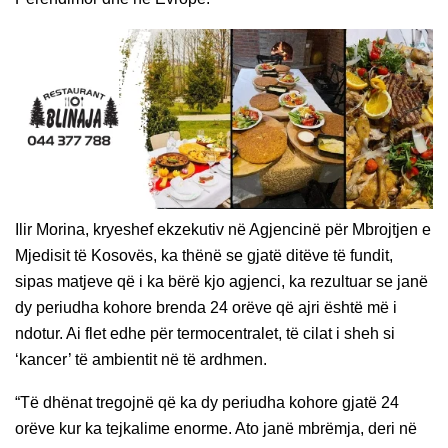
Ilir Morina, kryeshef ekzekutiv në Agjencinë për Mbrojtjen e
Mjedisit të Kosovës, ka thënë se gjatë ditëve të fundit,
sipas matjeve që i ka bërë kjo agjenci, ka rezultuar se janë
dy periudha kohore brenda 24 orëve që ajri është më i
ndotur. Ai flet edhe për termocentralet, të cilat i sheh si
‘kancer’ të ambientit në të ardhmen.
“Të dhënat tregojnë që ka dy periudha kohore gjatë 24
orëve kur ka tejkalime enorme. Ato janë mbrëmja, deri në