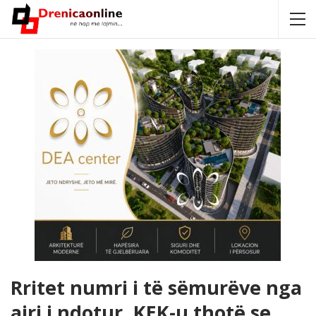
Rritet numri i të sëmurëve nga
ajri i ndotur, KEK-u thotë se