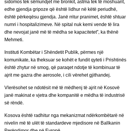
sidomos tek sëmundjet me bronkit, astma tek të moshuarit,
edhe gjendja gripoze që është lidhur në këtë periudhë,
është përkeqësu gjendja. Janë rritur pranimet, është shtuar
numri i hospitalizimeve. Në spital nuk kemi vende të lira
dhe nevojat janë më të mëdha se kapacitetet”, ka thënë
Mehmeti.
Instituti Kombëtar i Shëndetit Publik, përmes një
komunikate, ka theksuar se kohët e fundit qyteti i Prishtinës
është zhytur në smog, që paraqet ndotje të kombinuar të
ajrit me gazra dhe aerosole, i cili vërehet gjithandej.
Vlerësohet se ndotësit më të mëdhenj të ajrit në Kosovë
janë makinat e vjetra dhe kompanitë e mëdha të industrisë
së rëndë.
Kosova është radhitur nga mekanizmat ndërkombëtarë në
nivelin më të ulët të standardeve mjedisore në Ballkanin
Perëndimor dhe në Evropë.