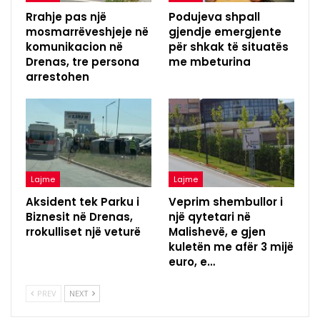
Rrahje pas një
Podujeva shpall
mosmarrëveshjeje në
gjendje emergjente
komunikacion në
për shkak të situatës
Drenas, tre persona
me mbeturina
arrestohen
Lajme
Lajme
Aksident tek Parku i
Veprim shembullor i
Biznesit në Drenas,
një qytetari në
rrokulliset një veturë
Malishevë, e gjen
kuletën me afër 3 mijë
euro, e…
PREV
NEXT