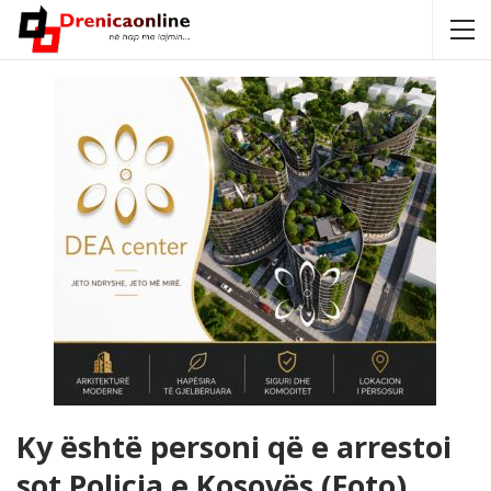
Ky është personi që e arrestoi
sot Policia e Kosovës (Foto)