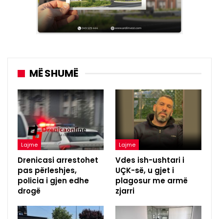
MË SHUMË
Lajme
Lajme
Drenicasi arrestohet
Vdes ish-ushtari i
pas përleshjes,
UÇK-së, u gjet i
policia i gjen edhe
plagosur me armë
drogë
zjarri