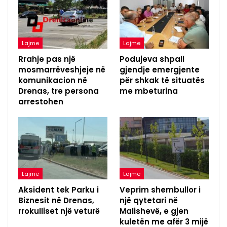
Lajme
Lajme
Rrahje pas një
Podujeva shpall
mosmarrëveshjeje në
gjendje emergjente
komunikacion në
për shkak të situatës
Drenas, tre persona
me mbeturina
arrestohen
Lajme
Lajme
Aksident tek Parku i
Veprim shembullor i
Biznesit në Drenas,
një qytetari në
rrokulliset një veturë
Malishevë, e gjen
kuletën me afër 3 mijë