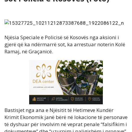
Njësia Speciale e Policisë së Kosovës nga aksioni i
gjerë që ka ndërmarrë sot, ka arrestuar noterin Kolë
Ramaj, në Graçanicë.
Bastisjet nga ana e Njësitit të Hetimeve Kundër
Krimit Ekonomik janë bërë në lokacione të personave
të dyshuar për involvim në veprat penale “falsifikim i
dokumenteve” dhe “uzurpim i paligjshëm i pronave”,