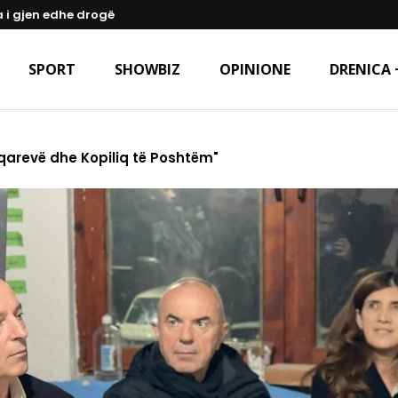
a i gjen edhe drogë
SPORT
SHOWBIZ
OPINIONE
DRENICA 
qarevë dhe Kopiliq të Poshtëm"