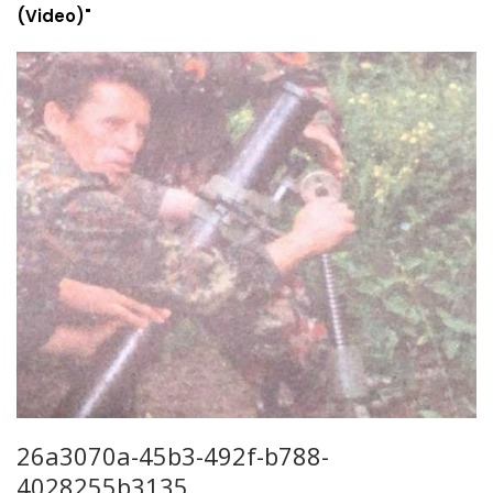
(Video)"
26a3070a-45b3-492f-b788-
4028255b3135