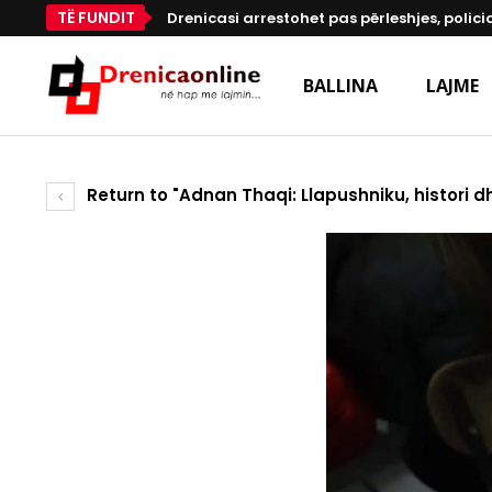
TË FUNDIT
Drenicasi arrestohet pas përleshjes, polici
BALLINA
LAJME
Return to "Adnan Thaqi: Llapushniku, histori 