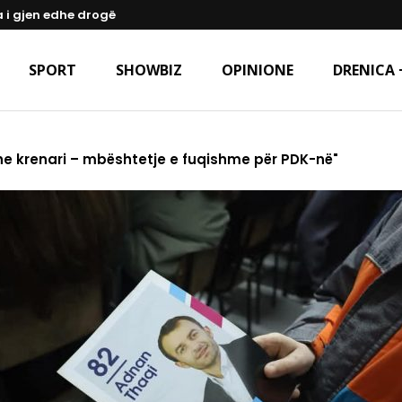
a i gjen edhe drogë
SPORT
SHOWBIZ
OPINIONE
DRENICA 
dhe krenari – mbështetje e fuqishme për PDK-në"