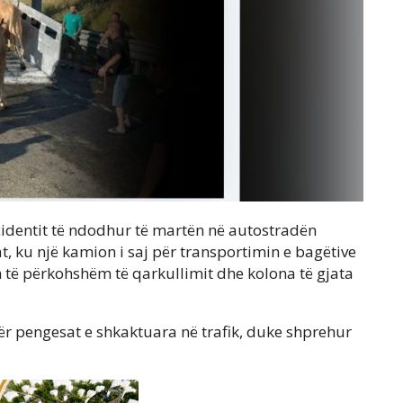
identit të ndodhur të martën në autostradën
at, ku një kamion i saj për transportimin e bagëtive
m të përkohshëm të qarkullimit dhe kolona të gjata
ër pengesat e shkaktuara në trafik, duke shprehur