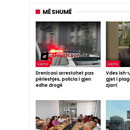
MË SHUMË
Lajme
Lajme
Drenicasi arrestohet pas
Vdes ish-u
përleshjes, policia i gjen
gjet i pl
edhe drogë
zjarri