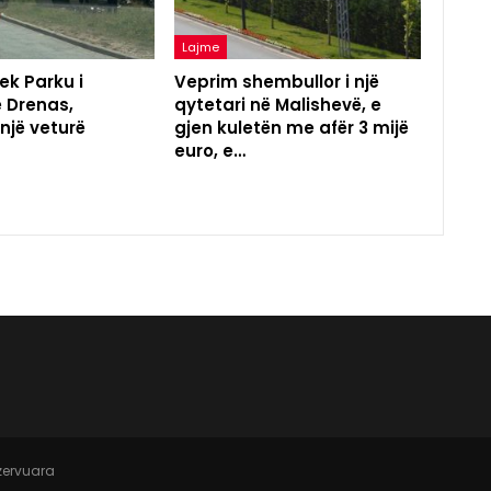
Lajme
ek Parku i
Veprim shembullor i një
ë Drenas,
qytetari në Malishevë, e
 një veturë
gjen kuletën me afër 3 mijë
euro, e…
ezervuara