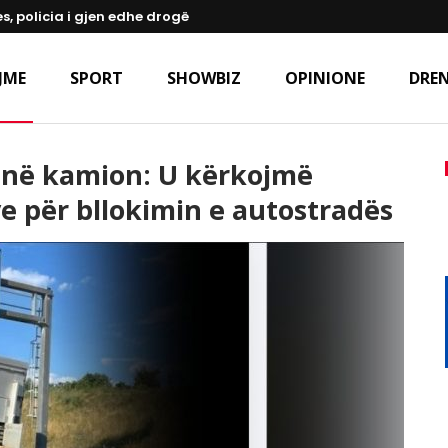
s, policia i gjen edhe drogë
JME
SPORT
SHOWBIZ
OPINIONE
DREN
t në kamion: U kërkojmë
ve për bllokimin e autostradës