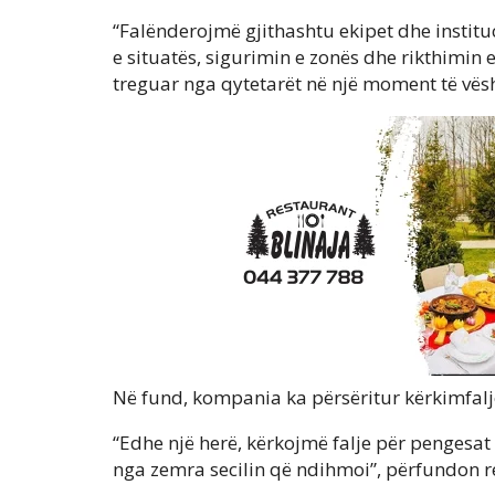
“Falënderojmë gjithashtu ekipet dhe insti
e situatës, sigurimin e zonës dhe rikthimin 
treguar nga qytetarët në një moment të vësh
Në fund, kompania ka përsëritur kërkimfalj
“Edhe një herë, kërkojmë falje për penges
nga zemra secilin që ndihmoi”, përfundon r