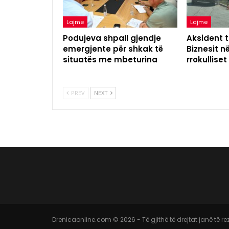
Lajme
Lajme
Podujeva shpall gjendje
Aksident t
emergjente për shkak të
Biznesit n
situatës me mbeturina
rrokulliset
PREV
NEXT
Drenicaonline.com © 2026 - Të gjithë të drejtat janë të r