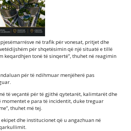
pjesëmarrësve në trafik për vonesat, pritjet dhe
 vetëdijshëm për shqetësimin që një situatë e tillë
 keqardhjen tonë të sinqertë”, thuhet në reagimin
që ndaluan për të ndihmuar menjëherë pas
guar.
 të veçantë për të gjithë qytetarët, kalimtarët dhe
momentet e para të incidentit, duke treguar
me”, thuhet më tej.
ekipet dhe institucionet që u angazhuan në
arkullimit.