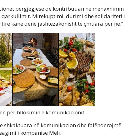
tucionet përgjegjëse që kontribuuan në menaxhimin
e qarkullimit. Mirëkuptimi, durimi dhe solidariteti i
tirë kanë qenë jashtëzakonisht të çmuara për ne.”
en për bllokimin e komunikacionit.
at e shkaktuara në komunikacion dhe falënderojmë
eagimi i kompanisë Meli.