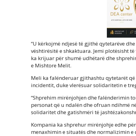
“U kërkojmë ndjesë të gjithë qytetarëve dhe 
vështirësitë e shkaktuara. Jemi plotësisht të
ka krijuar për shumë udhëtarë dhe shprehim
e Mishtore Melit.
Meli ka falënderuar gjithashtu qytetarët 
incidentit, duke vlerësuar solidaritetin e tre
“Shprehim mirënjohjen dhe falënderimin tonë
personat që u ndalën dhe ofruan ndihmë në 
solidaritet dhe gatishmëri të jashtëzakonsh
Kompania ka shprehur mirënjohje edhe për 
menaxhimin e situatës dhe normalizimin e q