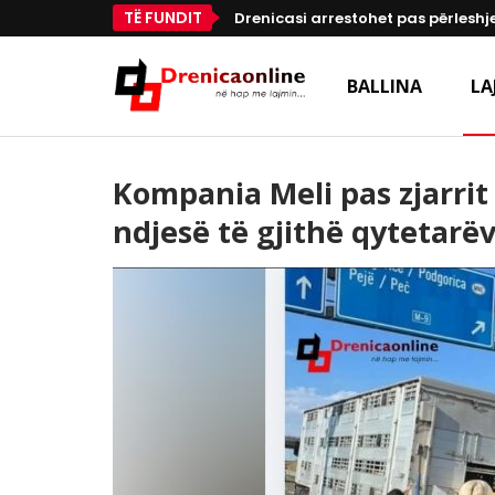
TË FUNDIT
Drenicasi arrestohet pas përleshje
BALLINA
LA
Kompania Meli pas zjarri
ndjesë të gjithë qytetarë