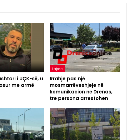
Lajme
shtari i UÇK-së, u
Rrahje pas një
agosur me armë
mosmarrëveshjeje në
komunikacion në Drenas,
tre persona arrestohen