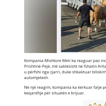
Kompania Mishtore Meli ka reaguar pas inc
Prishtinë-Pejë, më saktësisht në fshatin Arll
u përfshi nga zjarri, duke shkaktuar blloki
automjetesh.
Në një reagim, kompania ka kërkuar falje p
keqardhje për situatën e krijuar.