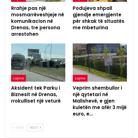
Rrahje pas një
Podujeva shpall
mosmarrëveshjeje në
gjendje emergjente
komunikacion në
për shkak të situatës
Drenas, tre persona
me mbeturina
arrestohen
Lajme
Lajme
Aksident tek Parku i
Veprim shembullor i
Biznesit në Drenas,
një qytetari në
rrokulliset një veturë
Malishevë, e gjen
kuletën me afër 3 mijë
euro, e…
PREV
NEXT