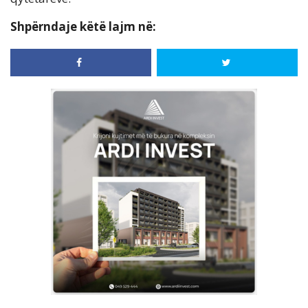
Shpërndaje këtë lajm në: