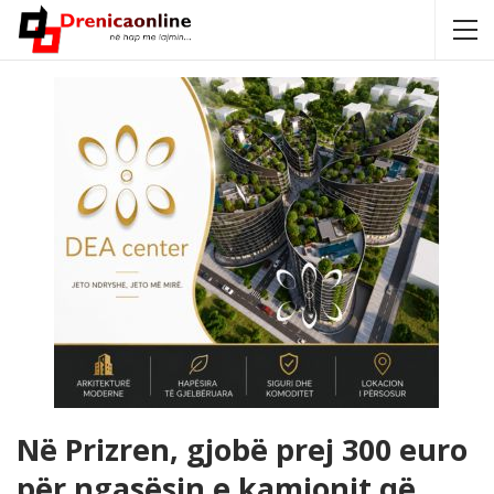
Në Prizren, gjobë prej 300 euro
për ngasësin e kamionit që