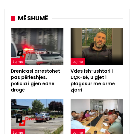
MË SHUMË
Lajme
Lajme
Drenicasi arrestohet
Vdes ish-ushtari i
pas përleshjes,
UÇK-së, u gjet i
policia i gjen edhe
plagosur me armë
drogë
zjarri
Lajme
Lajme