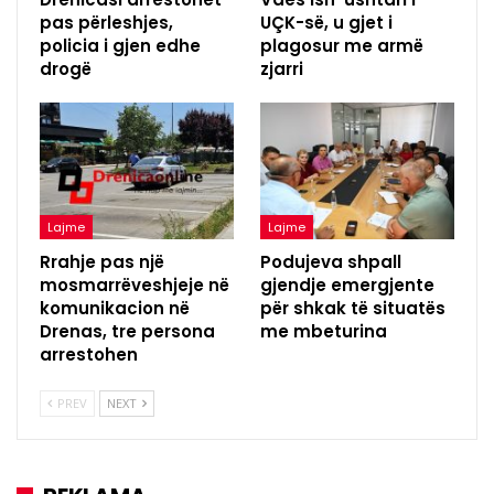
pas përleshjes,
UÇK-së, u gjet i
policia i gjen edhe
plagosur me armë
drogë
zjarri
Lajme
Lajme
Rrahje pas një
Podujeva shpall
mosmarrëveshjeje në
gjendje emergjente
komunikacion në
për shkak të situatës
Drenas, tre persona
me mbeturina
arrestohen
PREV
NEXT