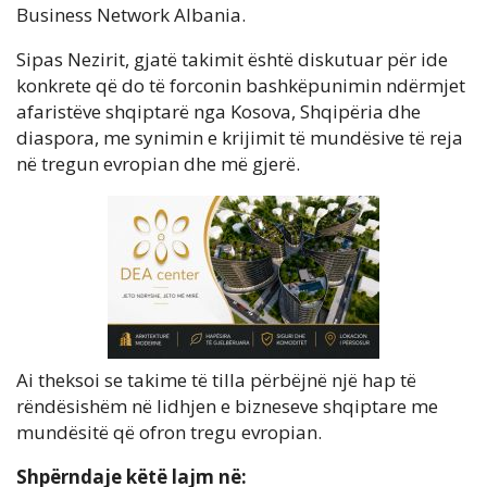
Business Network Albania.
Sipas Nezirit, gjatë takimit është diskutuar për ide
konkrete që do të forconin bashkëpunimin ndërmjet
afaristëve shqiptarë nga Kosova, Shqipëria dhe
diaspora, me synimin e krijimit të mundësive të reja
në tregun evropian dhe më gjerë.
Ai theksoi se takime të tilla përbëjnë një hap të
rëndësishëm në lidhjen e bizneseve shqiptare me
mundësitë që ofron tregu evropian.
Shpërndaje këtë lajm në: