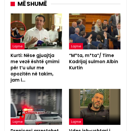
MË SHUMË
Lajme
Lajme
Kurti: Nëse gjuajtja
“M*ta, m*ta”/ Time
me vezë është çmimi
Kadrijaj sulmon Albin
për t’u ulur me
Kurtin
opozitën në takim,
jam i…
Lajme
Lajme
Drenicasi arrestohet
Vdes ish-ushtari i