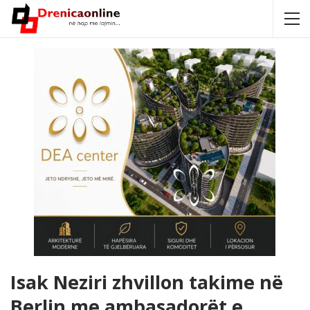
Isak Neziri zhvillon takime në
Berlin me ambasadorët e