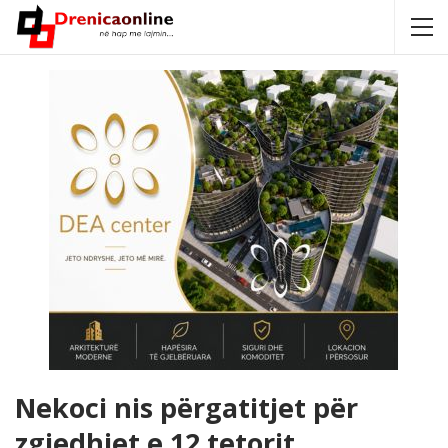
Nekoci nis përgatitjet për
zgjedhjet e 12 tetorit,