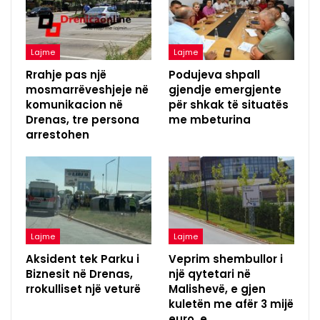
Lajme
Lajme
Rrahje pas një
Podujeva shpall
mosmarrëveshjeje në
gjendje emergjente
komunikacion në
për shkak të situatës
Drenas, tre persona
me mbeturina
arrestohen
Lajme
Lajme
Aksident tek Parku i
Veprim shembullor i
Biznesit në Drenas,
një qytetari në
rrokulliset një veturë
Malishevë, e gjen
kuletën me afër 3 mijë
euro, e…