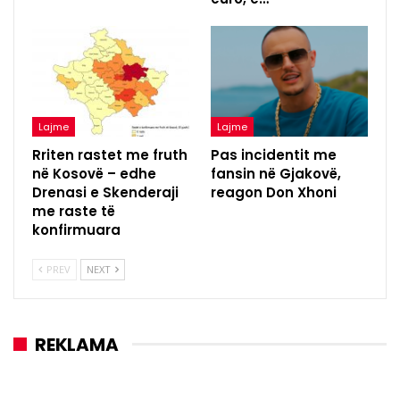
Lajme
Lajme
Rriten rastet me fruth
Pas incidentit me
në Kosovë – edhe
fansin në Gjakovë,
Drenasi e Skenderaji
reagon Don Xhoni
me raste të
konfirmuara
PREV
NEXT
REKLAMA