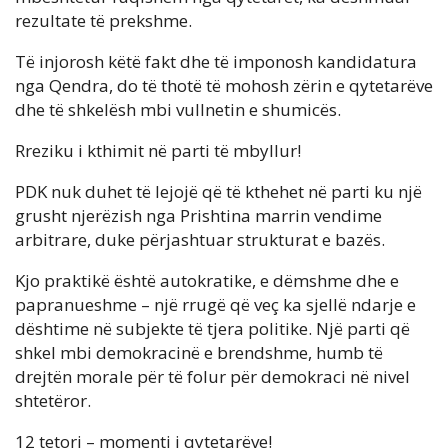
rezultate të prekshme.
Të injorosh këtë fakt dhe të imponosh kandidatura
nga Qendra, do të thotë të mohosh zërin e qytetarëve
dhe të shkelësh mbi vullnetin e shumicës.
Rreziku i kthimit në parti të mbyllur!
PDK nuk duhet të lejojë që të kthehet në parti ku një
grusht njerëzish nga Prishtina marrin vendime
arbitrare, duke përjashtuar strukturat e bazës.
Kjo praktikë është autokratike, e dëmshme dhe e
papranueshme – një rrugë që veç ka sjellë ndarje e
dështime në subjekte të tjera politike. Një parti që
shkel mbi demokracinë e brendshme, humb të
drejtën morale për të folur për demokraci në nivel
shtetëror.
12 tetori – momenti i qytetarëve!