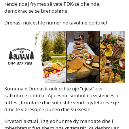
rëndë ndaj frymës së vetë PDK-së dhe ndaj
demokracisë së brendshme.
Drenasi nuk është numër në tavolinë politike!
Komuna e Drenasit nuk është një “njësi” për
kalkulime politike. Ajo është simbol i rezistencës, i
luftës çlirimtare dhe sot është vend i qytetarëve që
dinë të vlerësojnë punën dhe suksesin.
Kryetari aktual, i zgjedhur me dy mandate dhe i
mbështetur fuqishëm nga qytetarët, ka dëshmuar