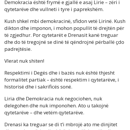
Demokracia është frymë e gjallë e asaj Lirie – zëri i
qytetarëve dhe vullneti i tyre i paprekshëm.
Kush shkel mbi demokracinë, sfidon vetë Lirinë. Kush
dikton dhe imponon, i mohon popullit të drejtën për
të zgjedhur. Por qytetarët e Drenasit kanë treguar
dhe do të tregojnë se dinë të qëndrojnë përballë çdo
padrejtësie.
Vlerat nuk shiten!
Respektimi i Degës dhe i bazës nuk është thjesht
formalitet partiak – është respektim i qytetarëve, i
historisë dhe i sakrificës sonë.
Liria dhe Demokracia nuk negociohen, nuk
delegohen dhe nuk imponohen. Ato u takojnë
qytetarëve – dhe vetëm qytetarëve.
Drenasi ka treguar se di t’i mbrojë ato me dinjitet