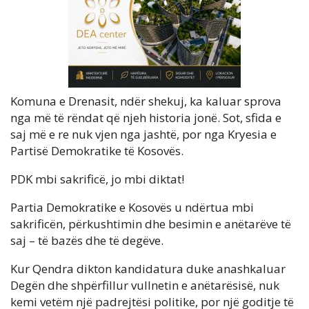
Komuna e Drenasit, ndër shekuj, ka kaluar sprova
nga më të rëndat që njeh historia jonë. Sot, sfida e
saj më e re nuk vjen nga jashtë, por nga Kryesia e
Partisë Demokratike të Kosovës.
PDK mbi sakrificë, jo mbi diktat!
Partia Demokratike e Kosovës u ndërtua mbi
sakrificën, përkushtimin dhe besimin e anëtarëve të
saj – të bazës dhe të degëve.
Kur Qendra dikton kandidatura duke anashkaluar
Degën dhe shpërfillur vullnetin e anëtarësisë, nuk
kemi vetëm një padrejtësi politike, por një goditje të