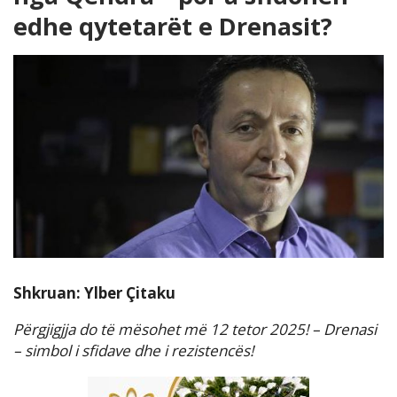
edhe qytetarët e Drenasit?
Shkruan: Ylber Çitaku
Përgjigjja do të mësohet më 12 tetor 2025! – Drenasi
– simbol i sfidave dhe i rezistencës!