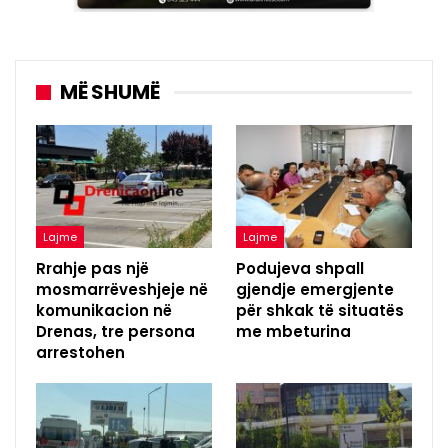
MË SHUMË
Lajme
Lajme
Rrahje pas një
Podujeva shpall
mosmarrëveshjeje në
gjendje emergjente
komunikacion në
për shkak të situatës
Drenas, tre persona
me mbeturina
arrestohen