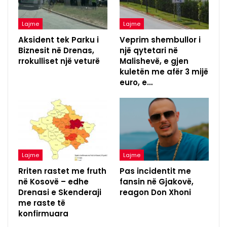
Lajme
Lajme
Aksident tek Parku i
Veprim shembullor i
Biznesit në Drenas,
një qytetari në
rrokulliset një veturë
Malishevë, e gjen
kuletën me afër 3 mijë
euro, e…
Lajme
Lajme
Rriten rastet me fruth
Pas incidentit me
në Kosovë – edhe
fansin në Gjakovë,
Drenasi e Skenderaji
reagon Don Xhoni
me raste të
konfirmuara