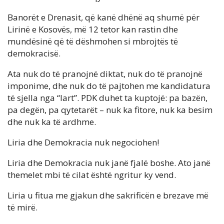
Banorët e Drenasit, që kanë dhënë aq shumë për
Lirinë e Kosovës, më 12 tetor kan rastin dhe
mundësinë që të dëshmohen si mbrojtës të
demokracisë.
Ata nuk do të pranojnë diktat, nuk do të pranojnë
imponime, dhe nuk do të pajtohen me kandidatura
të sjella nga “lart”. PDK duhet ta kuptojë: pa bazën,
pa degën, pa qytetarët – nuk ka fitore, nuk ka besim
dhe nuk ka të ardhme.
Liria dhe Demokracia nuk negociohen!
Liria dhe Demokracia nuk janë fjalë boshe. Ato janë
themelet mbi të cilat është ngritur ky vend.
Liria u fitua me gjakun dhe sakrificën e brezave më
të mirë.