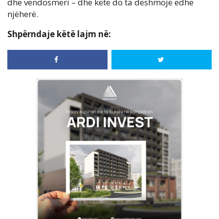
dhe vendosmëri – dhe këtë do ta dëshmojë edhe
njëherë.
Shpërndaje këtë lajm në: