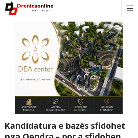
Kandidatura e bazës sfidohet
nga Qendra – por a sfidohen