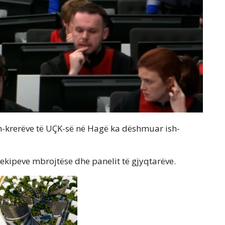
sh-krerëve të UÇK-së në Hagë ka dëshmuar ish-
 ekipeve mbrojtëse dhe panelit të gjyqtarëve.