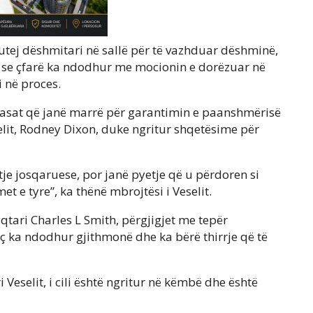
 futej dëshmitari në sallë për të vazhduar dëshminë,
, se çfarë ka ndodhur me mocionin e dorëzuar në
i në proces.
 masat që janë marrë për garantimin e paanshmërisë
selit, Rodney Dixon, duke ngritur shqetësime për
tje josqaruese, por janë pyetje që u përdoren si
t e tyre”, ka thënë mbrojtësi i Veselit.
jyqtari Charles L Smith, përgjigjet me tepër
ç ka ndodhur gjithmonë dhe ka bërë thirrje që të
 Veselit, i cili është ngritur në këmbë dhe është