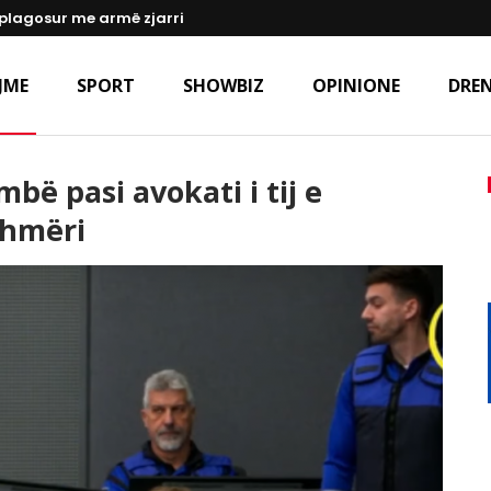
i plagosur me armë zjarri
JME
SPORT
SHOWBIZ
OPINIONE
DREN
bë pasi avokati i tij e
shmëri