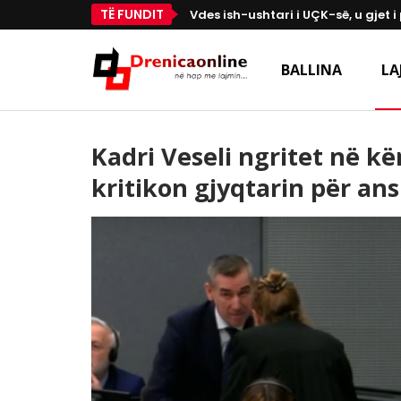
TË FUNDIT
Vdes ish-ushtari i UÇK-së, u gjet 
BALLINA
LA
Kadri Veseli ngritet në këm
kritikon gjyqtarin për an