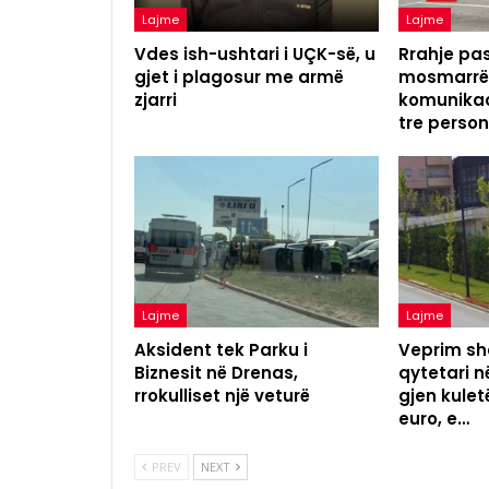
Lajme
Lajme
Vdes ish-ushtari i UÇK-së, u
Rrahje pas
gjet i plagosur me armë
mosmarrëv
zjarri
komunikac
tre perso
Lajme
Lajme
Aksident tek Parku i
Veprim she
Biznesit në Drenas,
qytetari n
rrokulliset një veturë
gjen kulet
euro, e…
PREV
NEXT