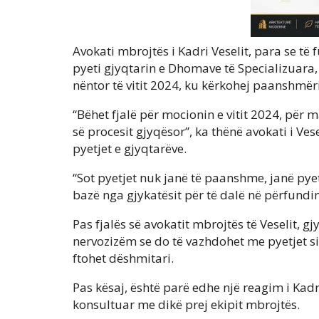
Avokati mbrojtës i Kadri Veselit, para se të
pyeti gjyqtarin e Dhomave të Specializuara
nëntor të vitit 2024, ku kërkohej paanshmër
“Bëhet fjalë për mocionin e vitit 2024, për
së procesit gjyqësor”, ka thënë avokati i Ve
pyetjet e gjyqtarëve.
“Sot pyetjet nuk janë të paanshme, janë pye
bazë nga gjykatësit për të dalë në përfundime
Pas fjalës së avokatit mbrojtës të Veselit, g
nervozizëm se do të vazhdohet me pyetjet si
ftohet dëshmitari.
Pas kësaj, është parë edhe një reagim i Kadri
konsultuar me dikë prej ekipit mbrojtës.