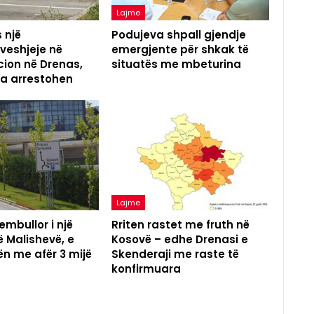
Lajme
 një
Podujeva shpall gjendje
eshjeje në
emergjente për shkak të
ion në Drenas,
situatës me mbeturina
na arrestohen
Lajme
mbullor i një
Rriten rastet me fruth në
ë Malishevë, e
Kosovë – edhe Drenasi e
ën me afër 3 mijë
Skenderaji me raste të
konfirmuara