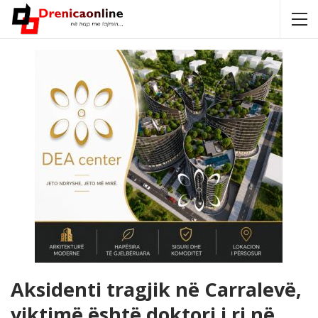
Aksidenti tragjik në Carralevë,
viktimë është doktori i ri në