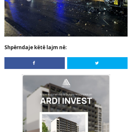
Shpërndaje këtë lajm në: