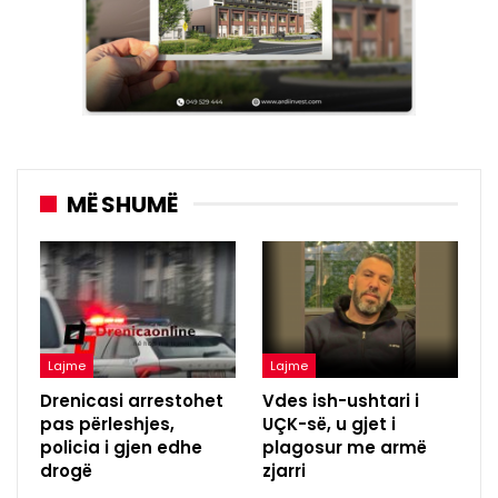
MË SHUMË
Lajme
Lajme
Drenicasi arrestohet
Vdes ish-ushtari i
pas përleshjes,
UÇK-së, u gjet i
policia i gjen edhe
plagosur me armë
drogë
zjarri