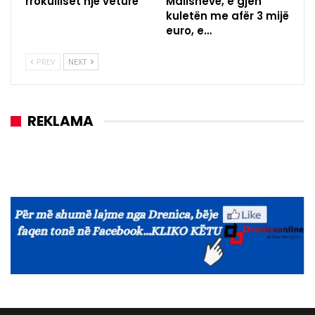
rrokulliset një veturë
Malishevë, e gjen
kuletën me afër 3 mijë
euro, e…
PREV
NEXT
REKLAMA