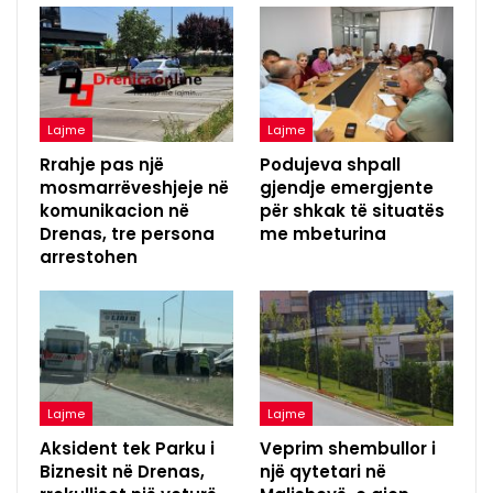
Lajme
Lajme
Rrahje pas një
Podujeva shpall
mosmarrëveshjeje në
gjendje emergjente
komunikacion në
për shkak të situatës
Drenas, tre persona
me mbeturina
arrestohen
Lajme
Lajme
Aksident tek Parku i
Veprim shembullor i
Biznesit në Drenas,
një qytetari në