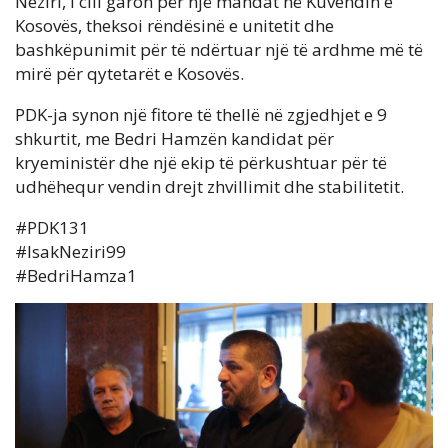
Neziri, i cili garon për një mandat në Kuvendin e
Kosovës, theksoi rëndësinë e unitetit dhe
bashkëpunimit për të ndërtuar një të ardhme më të
mirë për qytetarët e Kosovës.
PDK-ja synon një fitore të thellë në zgjedhjet e 9
shkurtit, me Bedri Hamzën kandidat për
kryeministër dhe një ekip të përkushtuar për të
udhëhequr vendin drejt zhvillimit dhe stabilitetit.
#PDK131
#IsakNeziri99
#BedriHamza1