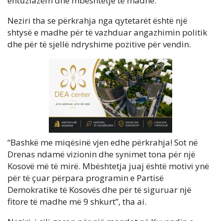
entuziazëm dhe mbështetje të madhe.
Neziri tha se përkrahja nga qytetarët është një
shtysë e madhe për të vazhduar angazhimin politik
dhe për të sjellë ndryshime pozitive për vendin.
“Bashkë me miqësinë vjen edhe përkrahja! Sot në
Drenas ndamë vizionin dhe synimet tona për një
Kosovë më të mirë. Mbështetja juaj është motivi ynë
për të çuar përpara programin e Partisë
Demokratike të Kosovës dhe për të siguruar një
fitore të madhe më 9 shkurt”, tha ai.