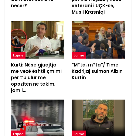
nesër?
veterani i UÇK-së,
Musli Krasniqi
Lajme
Lajme
Kurti: Nëse gjuajtja
“M*ta, m*ta”/ Time
me vezë është çmimi
Kadrijaj sulmon Albin
për t’u ulur me
Kurtin
opozitën në takim,
jam i…
Lajme
Lajme