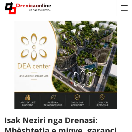
Isak Neziri nga Drenasi:
Mbështetja e miqve, garanci