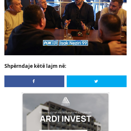
Shpërndaje këtë lajm në: