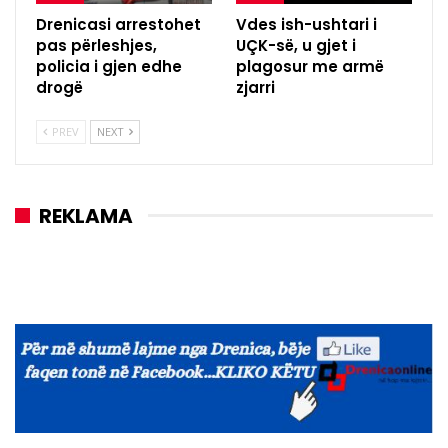
Drenicasi arrestohet
Vdes ish-ushtari i
pas përleshjes,
UÇK-së, u gjet i
policia i gjen edhe
plagosur me armë
drogë
zjarri
PREV
NEXT
REKLAMA