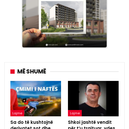
MË SHUMË
Lajme
Lajme
Sa do të kushtojnë
Shkoi jashtë vendit
derivatet sot dhe
për t’u trajtuar, vdes