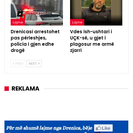
Lajme
Lajme
Drenicasi arrestohet
Vdes ish-ushtari i
pas përleshjes,
UÇK-së, u gjet i
policia i gjen edhe
plagosur me armë
drogë
zjarri
PREV
NEXT
REKLAMA