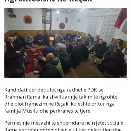
Kandidati për deputet nga radhët e PDK-së,
Rrahman Rama, ka zhvilluar një takim të ngrohtë
dhe plot frymëzim në Reçak, ku është pritur nga
familja Musliu dhe përkrahës të tjerë.
Përmes një mesazhi të shpërndarë në rrjetet sociale,
Rama shprehu mirënjohjen e tij për mikpritjen dhe