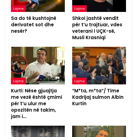
Lajme
Lajme
Sa do të kushtojnë
Shkoi jashtë vendit
derivatet sot dhe
për t’u trajtuar, vdes
nesër?
veterani i UÇK-së,
Musli Krasniqi
Lajme
Lajme
Kurti: Nëse gjuajtja
“M*ta, m*ta”/ Time
me vezë është çmimi
Kadrijaj sulmon Albin
për t’u ulur me
Kurtin
opozitën në takim,
jam i…