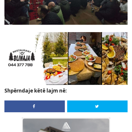
Shpërndaje këtë lajm në: