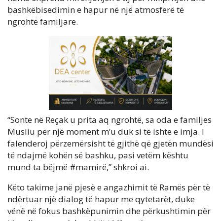
bashkëbisedimin e hapur në një atmosferë të
ngrohtë familjare.
“Sonte në Reçak u prita aq ngrohtë, sa oda e familjes
Musliu për një moment m’u duk si të ishte e imja. I
falenderoj përzemërsisht të gjithë që gjetën mundësi
të ndajmë kohën së bashku, pasi vetëm kështu
mund ta bëjmë #mamirë,” shkroi ai.
Këto takime janë pjesë e angazhimit të Ramës për të
ndërtuar një dialog të hapur me qytetarët, duke
vënë në fokus bashkëpunimin dhe përkushtimin për