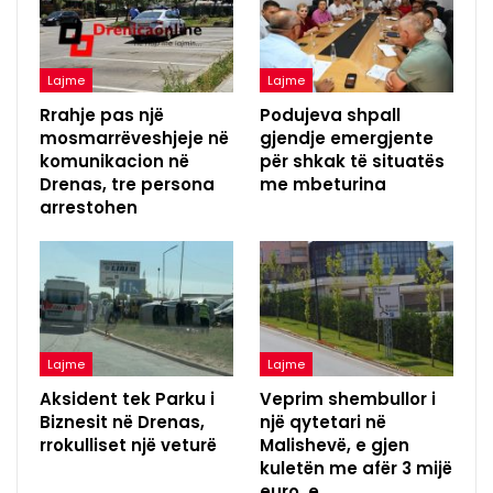
Lajme
Lajme
Rrahje pas një
Podujeva shpall
mosmarrëveshjeje në
gjendje emergjente
komunikacion në
për shkak të situatës
Drenas, tre persona
me mbeturina
arrestohen
Lajme
Lajme
Aksident tek Parku i
Veprim shembullor i
Biznesit në Drenas,
një qytetari në
rrokulliset një veturë
Malishevë, e gjen
kuletën me afër 3 mijë
euro, e…