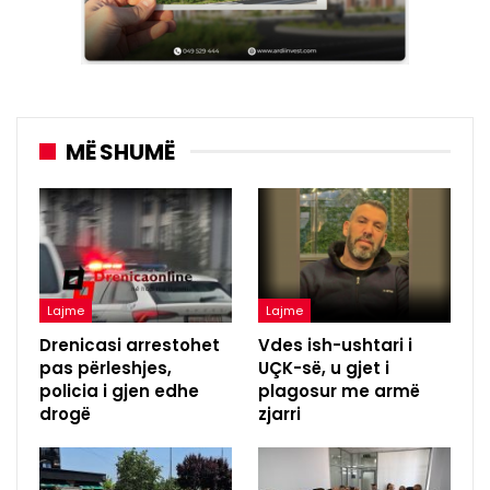
MË SHUMË
Lajme
Lajme
Drenicasi arrestohet
Vdes ish-ushtari i
pas përleshjes,
UÇK-së, u gjet i
policia i gjen edhe
plagosur me armë
drogë
zjarri