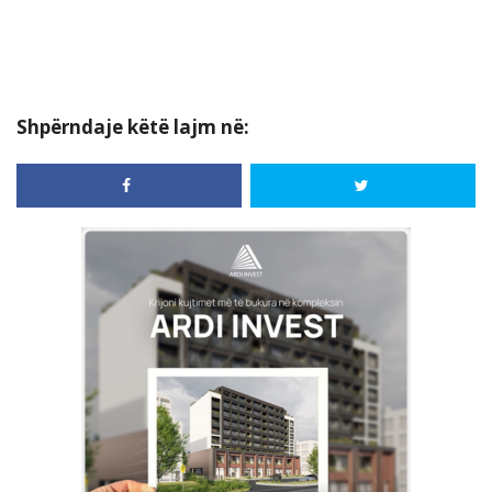
Shpërndaje këtë lajm në: