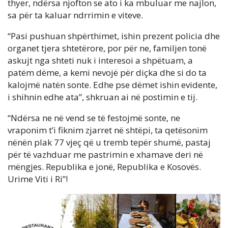
thyer, ndërsa njofton se ato i ka mbuluar me najlon,
sa për ta kaluar ndrrimin e viteve.
“Pasi pushuan shpërthimet, ishin prezent policia dhe
organet tjera shtetërore, por për ne, familjen tonë
askujt nga shteti nuk i interesoi a shpëtuam, a
patëm dëme, a kemi nevojë për diçka dhe si do ta
kalojmë natën sonte. Edhe pse dëmet ishin evidente,
i shihnin edhe ata”, shkruan ai në postimin e tij.
“Ndërsa ne në vend se të festojmë sonte, ne
vraponim t’i fiknim zjarret në shtëpi, ta qetësonim
nënën plak 77 vjeç që u tremb tepër shumë, pastaj
për të vazhduar me pastrimin e xhamave deri në
mëngjes. Republika e jonë, Republika e Kosovës.
Urime Viti i Ri”!