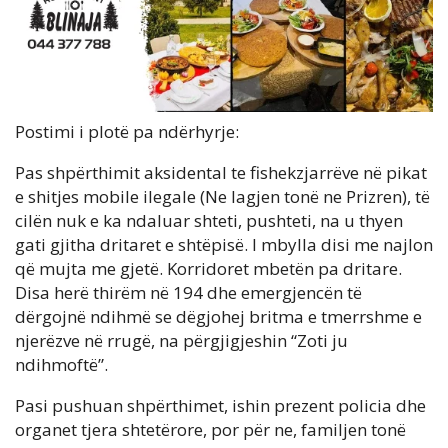
Postimi i plotë pa ndërhyrje:
Pas shpërthimit aksidental te fishekzjarrëve në pikat
e shitjes mobile ilegale (Ne lagjen tonë ne Prizren), të
cilën nuk e ka ndaluar shteti, pushteti, na u thyen
gati gjitha dritaret e shtëpisë. I mbylla disi me najlon
që mujta me gjetë. Korridoret mbetën pa dritare.
Disa herë thirëm në 194 dhe emergjencën të
dërgojnë ndihmë se dëgjohej britma e tmerrshme e
njerëzve në rrugë, na përgjigjeshin “Zoti ju
ndihmoftë”.
Pasi pushuan shpërthimet, ishin prezent policia dhe
organet tjera shtetërore, por për ne, familjen tonë