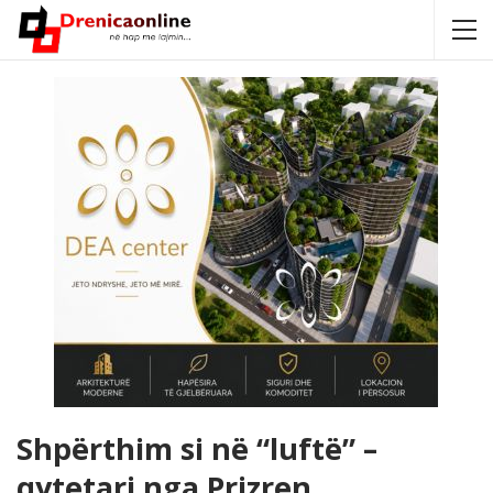
Shpërthim si në “luftë” –
qytetari nga Prizren