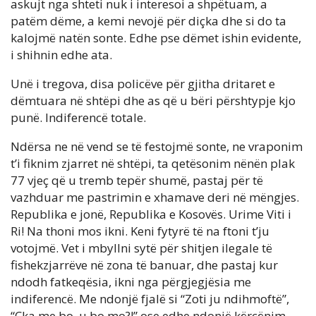
askujt nga shteti nuk i interesoi a shpëtuam, a
patëm dëme, a kemi nevojë për diçka dhe si do ta
kalojmë natën sonte. Edhe pse dëmet ishin evidente,
i shihnin edhe ata.
Unë i tregova, disa policëve për gjitha dritaret e
dëmtuara në shtëpi dhe as që u bëri përshtypje kjo
punë. Indiferencë totale.
Ndërsa ne në vend se të festojmë sonte, ne vraponim
t’i fiknim zjarret në shtëpi, ta qetësonim nënën plak
77 vjeç që u tremb tepër shumë, pastaj për të
vazhduar me pastrimin e xhamave deri në mëngjes.
Republika e jonë, Republika e Kosovës. Urime Viti i
Ri! Na thoni mos ikni. Keni fytyrë të na ftoni t’ju
votojmë. Vet i mbyllni sytë për shitjen ilegale të
fishekzjarrëve në zona të banuar, dhe pastaj kur
ndodh fatkeqësia, ikni nga përgjegjësia me
indiferencë. Me ndonjë fjalë si “Zoti ju ndihmoftë”,
“Çka me bo, u bo mo?!” ose edhe ndonjë kërcënim