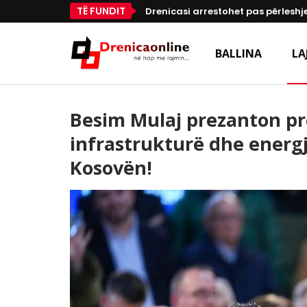
TË FUNDIT
Drenicasi arrestohet pas përleshje
BALLINA
LA
Besim Mulaj prezanton pr
infrastrukturë dhe energj
Kosovën!