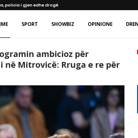
s, policia i gjen edhe drogë
JME
SPORT
SHOWBIZ
OPINIONE
DREN
ogramin ambicioz për
i në Mitrovicë: Rruga e re për