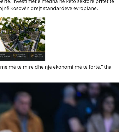
pertë. Investimet e mëdha në këto sektorë pritet të
cojnë Kosovën drejt standardeve evropiane.
dhme më të mirë dhe një ekonomi më të fortë,” tha