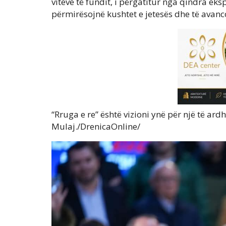
viteve të fundit, i përgatitur nga qindra eks
përmirësojnë kushtet e jetesës dhe të avan
“Rruga e re” është vizioni ynë për një të ar
Mulaj./DrenicaOnline/