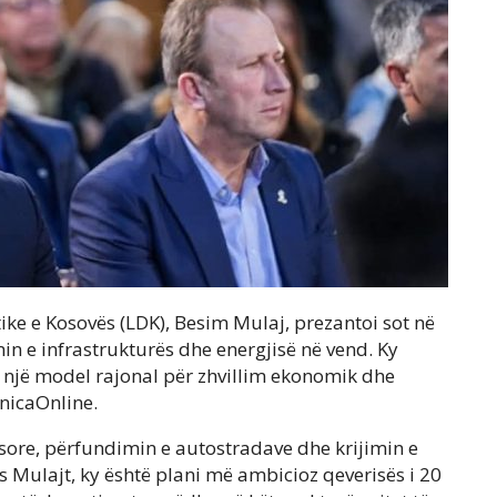
ke e Kosovës (LDK), Besim Mulaj, prezantoi sot në
in e infrastrukturës dhe energjisë në vend. Ky
një model rajonal për zhvillim ekonomik dhe
enicaOnline.
sore, përfundimin e autostradave dhe krijimin e
s Mulajt, ky është plani më ambicioz qeverisës i 20