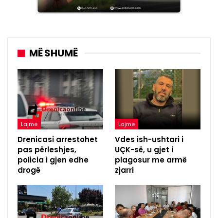
MË SHUMË
Lajme
Lajme
Drenicasi arrestohet
Vdes ish-ushtari i
pas përleshjes,
UÇK-së, u gjet i
policia i gjen edhe
plagosur me armë
drogë
zjarri