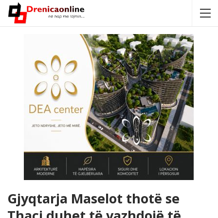
Gjyqtarja Maselot thotë se
Thaçi duhet të vazhdojë të