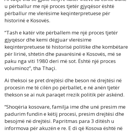
u përballur me një proces tjetër gjyqësor është
përballur me vlerësime keqinterpretuese për
historinë e Kosovës.
“Tash e katër vite përballem me një proces tjetër
gjyqësor dhe kemi dëgjuar vlerësime
keqinterpretuese të historisë politike dhe kombëtare
për lirinë, shtetin dhe pavarësinë e Kosovës, më se
paku nga viti 1980 deri më sot. Është një proces
voluminoz”, tha Thaçi.
Ai theksoi se pret drejtësi dhe beson në drejtësi në
procesin me të cilën po përballet, e në anën tjetër
thekson se ai nuk paraqet rrezik politik për askënd.
“Shoqëria kosovare, familja ime dhe unë presim me
padurim fundin e këtij procesi, presim drejtësi dhe
besojmë në drejtësi. Papritmas para 3 ditësh u
informova për akuzën e re. E di që Kosova është në