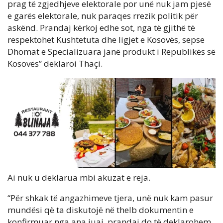
prag të zgjedhjeve elektorale por unë nuk jam pjesë
e garës elektorale, nuk paraqes rrezik politik për
askënd. Prandaj kërkoj edhe sot, nga të gjithë të
respektohet Kushtetuta dhe ligjet e Kosovës, sepse
Dhomat e Specializuara janë produkt i Republikës së
Kosovës” deklaroi Thaçi.
Ai nuk u deklarua mbi akuzat e reja.
“Për shkak të angazhimeve tjera, unë nuk kam pasur
mundësi që ta diskutojë në thelb dokumentin e
konfirmuar nga ana juaj, prandaj do të deklarohem