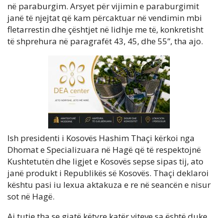
në paraburgim. Arsyet për vijimin e paraburgimit
janë të njejtat që kam përcaktuar në vendimin mbi
fletarrestin dhe çështjet në lidhje me të, konkretisht
të shprehura në paragrafët 43, 45, dhe 55”, tha ajo.
Ish presidenti i Kosovës Hashim Thaçi kërkoi nga
Dhomat e Specializuara në Hagë që të respektojnë
Kushtetutën dhe ligjet e Kosovës sepse sipas tij, ato
janë produkt i Republikës së Kosovës. Thaçi deklaroi
kështu pasi iu lexua aktakuza e re në seancën e nisur
sot në Hagë.
Ai tutje tha se gjatë këtyre katër viteve sa është duke