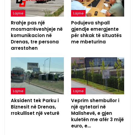
Lajme
Lajme
Rrahje pas një
Podujeva shpall
mosmarrëveshjeje në
gjendje emergjente
komunikacion në
për shkak të situatës
Drenas, tre persona
me mbeturina
arrestohen
Lajme
Lajme
Aksident tek Parku i
Veprim shembullor i
Biznesit në Drenas,
një qytetari në
rrokulliset një veturë
Malishevë, e gjen
kuletën me afër 3 mijë
euro, e…