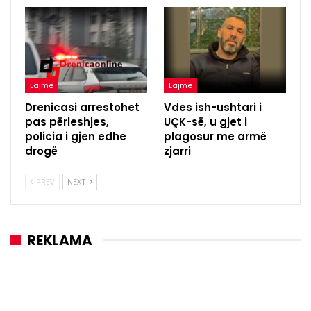
Lajme
Lajme
Drenicasi arrestohet
Vdes ish-ushtari i
pas përleshjes,
UÇK-së, u gjet i
policia i gjen edhe
plagosur me armë
drogë
zjarri
PREV
NEXT
REKLAMA