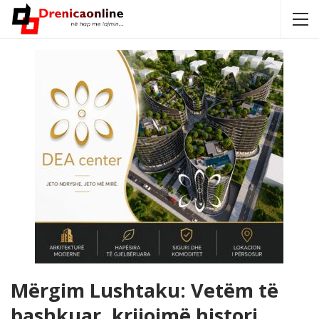
Mërgim Lushtaku: Vetëm të
bashkuar, krijojmë histori