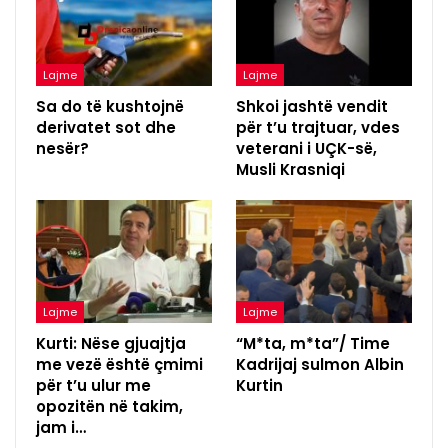
Lajme
Lajme
Sa do të kushtojnë
Shkoi jashtë vendit
derivatet sot dhe
për t’u trajtuar, vdes
nesër?
veterani i UÇK-së,
Musli Krasniqi
Lajme
Lajme
Kurti: Nëse gjuajtja
“M*ta, m*ta”/ Time
me vezë është çmimi
Kadrijaj sulmon Albin
për t’u ulur me
Kurtin
opozitën në takim,
jam i…