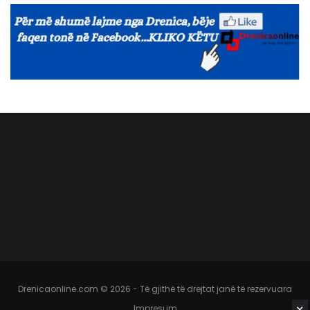
Drenicaonline.com © 2026 - Të gjithë të drejtat janë të rezervuara
✕
Impresum