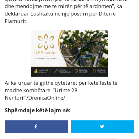
dhe mendojmë më të mirën për të ardhmen”, ka
deklaruar Lushtaku në një postim për Ditën e
Flamurit.
Ai ka uruar të gjithë qytetarët për këtë festë të
madhe kombëtare. “Urime 28
Nëntori!”/DrenicaOnline/
Shpërndaje këtë lajm në: