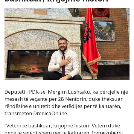
Deputeti i PDK-së, Mërgim Lushtaku, ka përcjellë një
mesazh të veçantë për 28 Nëntorin, duke theksuar
rëndësinë e unitetit dhe vetëdijes për të kaluarën,
transmeton DrenicaOnline.
“Vetëm të bashkuar, krijojmë histori. Vetëm duke
qenë të vetëdijshëm për të kaluarën, frymëzohemi