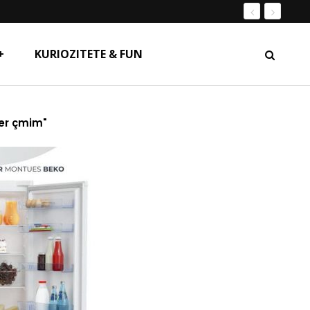
+
KURIOZITETE & FUN
per çmim"