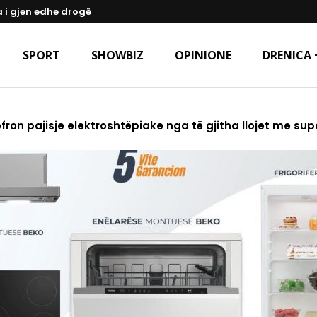
a i gjen edhe drogë
SPORT
SHOWBIZ
OPINIONE
DRENICA 
ofron pajisje elektroshtëpiake nga të gjitha llojet me su