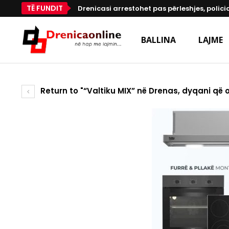
TË FUNDIT
Drenicasi arrestohet pas përleshjes, polici
BALLINA
LAJME
Return to "“Valtiku MIX” në Drenas, dyqani që 