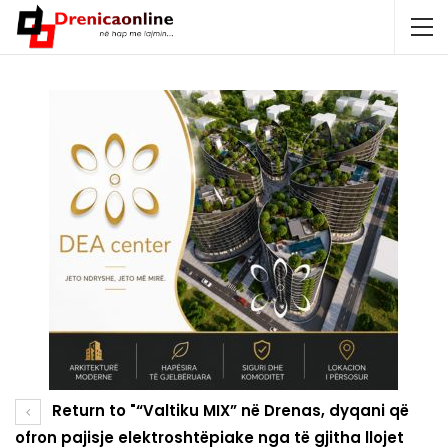
Return to "“Valtiku MIX” në Drenas, dyqani që
ofron pajisje elektroshtëpiake nga të gjitha llojet