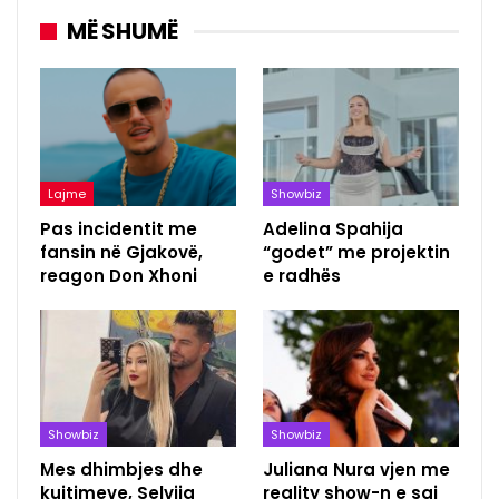
MË SHUMË
Lajme
Showbiz
Pas incidentit me
Adelina Spahija
fansin në Gjakovë,
“godet” me projektin
reagon Don Xhoni
e radhës
Showbiz
Showbiz
Mes dhimbjes dhe
Juliana Nura vjen me
kujtimeve, Selvija
reality show-n e saj