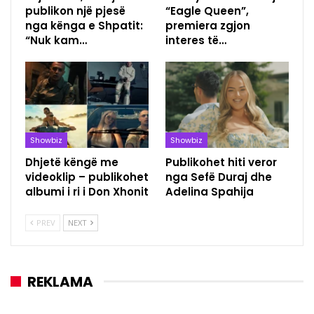
publikon një pjesë
“Eagle Queen”,
nga kënga e Shpatit:
premiera zgjon
“Nuk kam…
interes të…
Showbiz
Showbiz
Dhjetë këngë me
Publikohet hiti veror
videoklip – publikohet
nga Sefë Duraj dhe
albumi i ri i Don Xhonit
Adelina Spahija
PREV
NEXT
REKLAMA