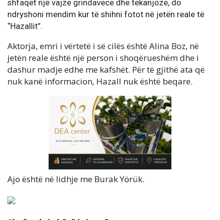
shfaqet një vajzë grindavece dhe tekanjoze, do
ndryshoni mendim kur të shihni fotot në jetën reale të
“Hazallit”.
Aktorja, emri i vërtetë i së cilës është Alina Boz, në
jetën reale është një person i shoqërueshëm dhe i
dashur madje edhe me kafshët. Për të gjithë ata që
nuk kanë informacion, Hazall nuk është beqare.
Ajo është në lidhje me Burak Yörük.