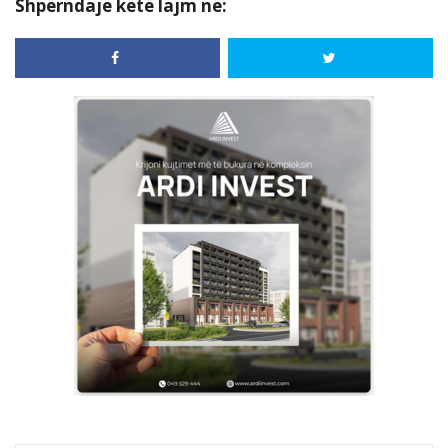
Shpërndaje këtë lajm në: