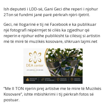
Ish deputeti i LDD-së, Gani Geci dhe reperi i njohur
2Ton së fundmi janë parë përkrah njëri-tjetrit.
Geci, në llogarinë e tij në Facebook e ka publikuar
një fotografi nëpërmjet të cilës ka zgjedhur që
reperin e njohur edhe publikisht ta cilësoj si artistin
më të mirë të muzikës kosovare, shkruan lajmi.net
”Me ll TON njerin prej artistve me te mire të Muzikës
Kosovare”, ishte mbishkrimi i tij përkrah fotos së
postuar.