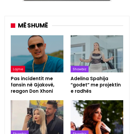
MË SHUMË
Lajme
Showbiz
Pas incidentit me
Adelina Spahija
fansin në Gjakovë,
“godet” me projektin
reagon Don Xhoni
e radhës
Showbiz
Showbiz