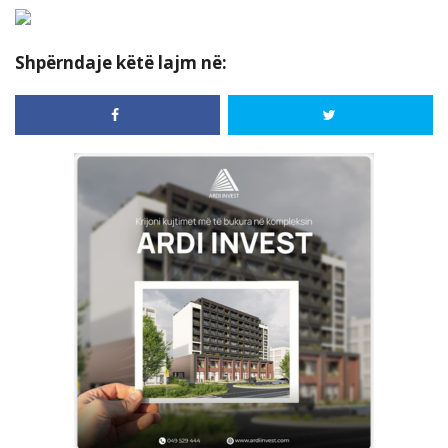
Shpërndaje këtë lajm në: