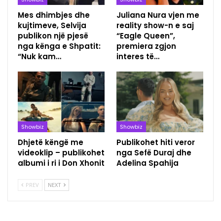
Mes dhimbjes dhe
Juliana Nura vjen me
kujtimeve, Selvija
reality show-n e saj
publikon një pjesë
“Eagle Queen”,
nga kënga e Shpatit:
premiera zgjon
“Nuk kam…
interes të…
Showbiz
Showbiz
Dhjetë këngë me
Publikohet hiti veror
videoklip – publikohet
nga Sefë Duraj dhe
albumi i ri i Don Xhonit
Adelina Spahija
PREV
NEXT