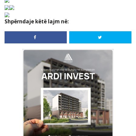
Shpërndaje këtë lajm në: