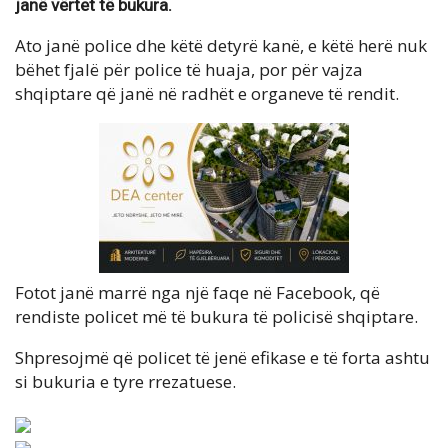
janë vërtet të bukura.
Ato janë police dhe këtë detyrë kanë, e këtë herë nuk
bëhet fjalë për police të huaja, por për vajza
shqiptare që janë në radhët e organeve të rendit.
Fotot janë marrë nga një faqe në Facebook, që
rendiste policet më të bukura të policisë shqiptare.
Shpresojmë që policet të jenë efikase e të forta ashtu
si bukuria e tyre rrezatuese.