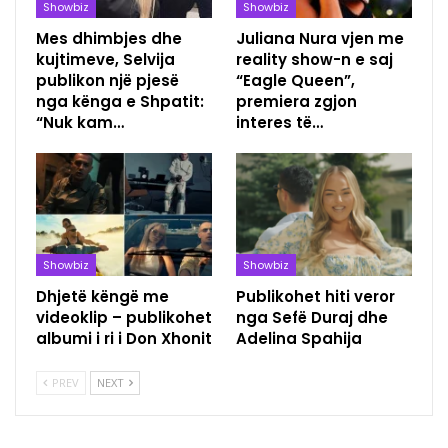
Showbiz
Showbiz
Mes dhimbjes dhe
Juliana Nura vjen me
kujtimeve, Selvija
reality show-n e saj
publikon një pjesë
“Eagle Queen”,
nga kënga e Shpatit:
premiera zgjon
“Nuk kam…
interes të…
Showbiz
Showbiz
Dhjetë këngë me
Publikohet hiti veror
videoklip – publikohet
nga Sefë Duraj dhe
albumi i ri i Don Xhonit
Adelina Spahija
PREV
NEXT