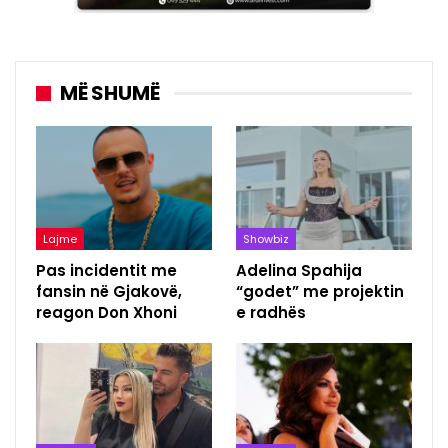
MË SHUMË
Lajme
Showbiz
Pas incidentit me
Adelina Spahija
fansin në Gjakovë,
“godet” me projektin
reagon Don Xhoni
e radhës