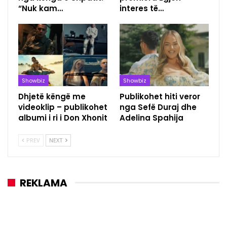
“Nuk kam…
interes të…
Showbiz
Showbiz
Dhjetë këngë me
Publikohet hiti veror
videoklip – publikohet
nga Sefë Duraj dhe
albumi i ri i Don Xhonit
Adelina Spahija
PREV
NEXT
REKLAMA