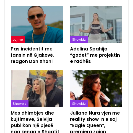
Lajme
Showbiz
Pas incidentit me
Adelina Spahija
fansin në Gjakovë,
“godet” me projektin
reagon Don Xhoni
e radhës
Showbiz
Showbiz
Mes dhimbjes dhe
Juliana Nura vjen me
kujtimeve, Selvija
reality show-n e saj
publikon një pjesë
“Eagle Queen”,
nga kënga e Shpatit:
premiera zgjon