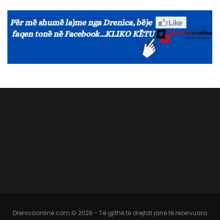
Drenicaonline.com © 2026 - Të gjithë të drejtat janë të rezervuara