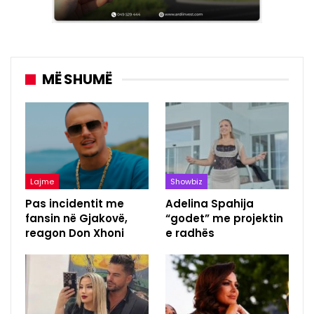
MË SHUMË
Lajme
Showbiz
Pas incidentit me
Adelina Spahija
fansin në Gjakovë,
“godet” me projektin
reagon Don Xhoni
e radhës