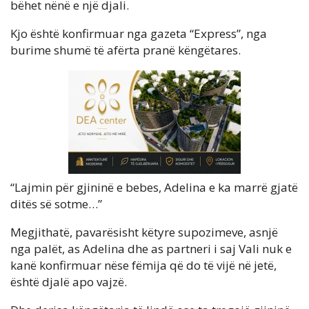
bëhet nënë e një djali.
Kjo është konfirmuar nga gazeta “Express”, nga
burime shumë të afërta pranë këngëtares.
“Lajmin për gjininë e bebes, Adelina e ka marrë gjatë
ditës së sotme…”
Megjithatë, pavarësisht këtyre supozimeve, asnjë
nga palët, as Adelina dhe as partneri i saj Vali nuk e
kanë konfirmuar nëse fëmija që do të vijë në jetë,
është djalë apo vajzë.