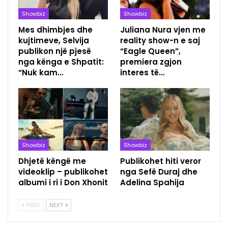
Showbiz
Showbiz
Mes dhimbjes dhe
Juliana Nura vjen me
kujtimeve, Selvija
reality show-n e saj
publikon një pjesë
“Eagle Queen”,
nga kënga e Shpatit:
premiera zgjon
“Nuk kam…
interes të…
Showbiz
Showbiz
Dhjetë këngë me
Publikohet hiti veror
videoklip – publikohet
nga Sefë Duraj dhe
albumi i ri i Don Xhonit
Adelina Spahija
PREV
NEXT