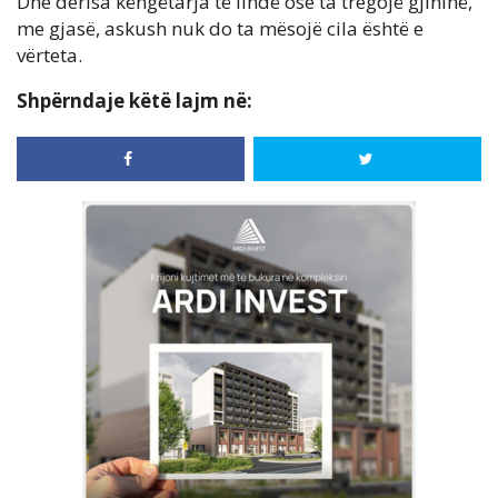
Dhe derisa këngëtarja të lindë ose ta tregojë gjininë,
me gjasë, askush nuk do ta mësojë cila është e
vërteta.
Shpërndaje këtë lajm në: