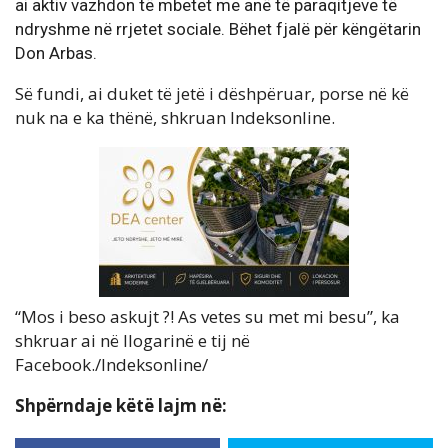
ai aktiv vazhdon të mbetet me anë të paraqitjeve të
ndryshme në rrjetet sociale. Bëhet fjalë për këngëtarin
Don Arbas.
Së fundi, ai duket të jetë i dëshpëruar, porse në kë
nuk na e ka thënë, shkruan Indeksonline.
“Mos i beso askujt ?! As vetes su met mi besu”, ka
shkruar ai në llogarinë e tij në
Facebook./Indeksonline/
Shpërndaje këtë lajm në: