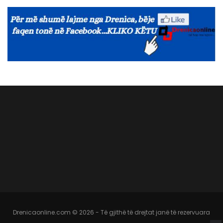
Drenicaonline.com © 2026 - Të gjithë të drejtat janë të rezervuara