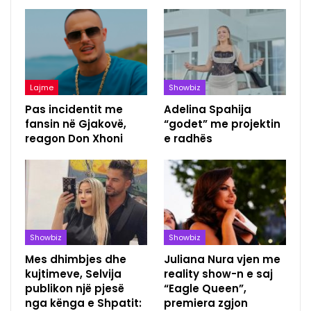
Lajme
Showbiz
Pas incidentit me
Adelina Spahija
fansin në Gjakovë,
“godet” me projektin
reagon Don Xhoni
e radhës
Showbiz
Showbiz
Mes dhimbjes dhe
Juliana Nura vjen me
kujtimeve, Selvija
reality show-n e saj
publikon një pjesë
“Eagle Queen”,
nga kënga e Shpatit:
premiera zgjon