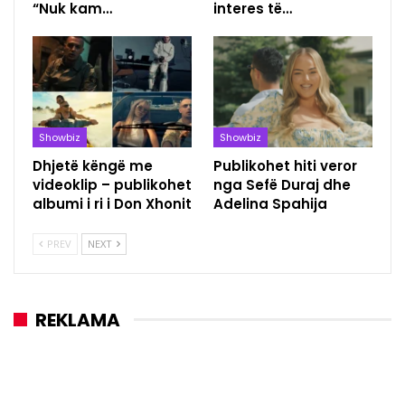
“Nuk kam…
interes të…
Showbiz
Showbiz
Dhjetë këngë me
Publikohet hiti veror
videoklip – publikohet
nga Sefë Duraj dhe
albumi i ri i Don Xhonit
Adelina Spahija
PREV
NEXT
REKLAMA