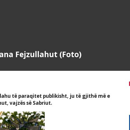
ana Fejzullahut (Foto)
lahu të paraqitet publikisht, ju të gjithë më e
ut, vajzës së Sabriut.