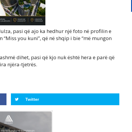
lza, pasi që ajo ka hedhur një foto në profilin e
n “Miss you kuni”, që në shqip i bie “më mungon
tashmë dihet, pasi që kjo nuk është hera e parë që
ra njëra-tjetrës.
Twitter