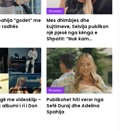
Showbiz
pahija “godet” me
Mes dhimbjes dhe
e radhës
kujtimeve, Selvija publikon
një pjesë nga kënga e
Shpatit: “Nuk kam…
Showbiz
gë me videoklip –
Publikohet hiti veror nga
 albumi i ri i Don
Sefë Duraj dhe Adelina
Spahija