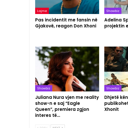
Lajme
Showbiz
Pas incidentit me fansin në
Adelina S
Gjakovë, reagon Don Xhoni
projektin 
Showbiz
Showbiz
Juliana Nura vjen me reality
Dhjetë kën
show-n e saj “Eagle
publikohet
Queen”, premiera zgjon
Xhonit
interes të…
PREV
NEXT