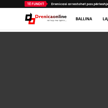
TË FUNDIT
Drenicasi arrestohet pas përleshje
BALLINA
LA