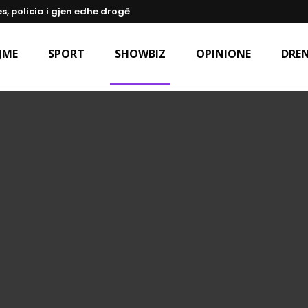
s, policia i gjen edhe drogë
JME
SPORT
SHOWBIZ
OPINIONE
DREN