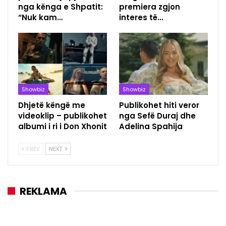
nga kënga e Shpatit:
premiera zgjon
“Nuk kam…
interes të…
Showbiz
Showbiz
Dhjetë këngë me
Publikohet hiti veror
videoklip – publikohet
nga Sefë Duraj dhe
albumi i ri i Don Xhonit
Adelina Spahija
PREV
NEXT
REKLAMA