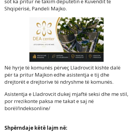
sot ka pritur në takim deputetin e Kuvendit të
Shqipërisë, Pandeli Majko.
Në hyrje të komunës përveç Lladrovcit kishte dalë
për ta pritur Majkon edhe asistentja e tij dhe
drejtorët e drejtorive të ndryshme të komunës.
Asistentja e Lladrovcit dukej mjaftë seksi dhe me stil,
por rrezikonte paksa me takat e saj në
borë!/Indeksonline/
Shpërndaje këtë lajm në: