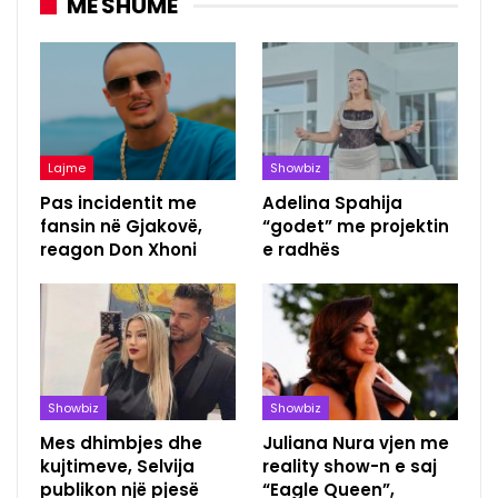
MË SHUMË
Lajme
Showbiz
Pas incidentit me
Adelina Spahija
fansin në Gjakovë,
“godet” me projektin
reagon Don Xhoni
e radhës
Showbiz
Showbiz
Mes dhimbjes dhe
Juliana Nura vjen me
kujtimeve, Selvija
reality show-n e saj
publikon një pjesë
“Eagle Queen”,