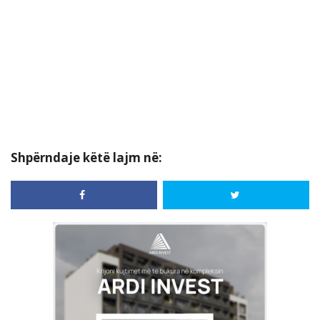
Shpërndaje këtë lajm në: