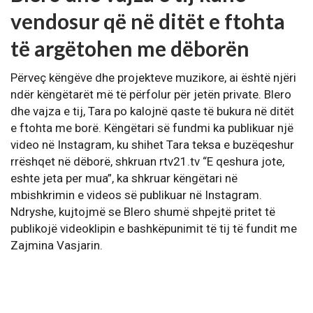
vendosur që në ditët e ftohta
të argëtohen me dëborën
Përveç këngëve dhe projekteve muzikore, ai është njëri
ndër këngëtarët më të përfolur për jetën private. Blero
dhe vajza e tij, Tara po kalojnë qaste të bukura në ditët
e ftohta me borë. Këngëtari së fundmi ka publikuar një
video në Instagram, ku shihet Tara teksa e buzëqeshur
rrëshqet në dëborë, shkruan rtv21.tv “E qeshura jote,
eshte jeta per mua”, ka shkruar këngëtari në
mbishkrimin e videos së publikuar në Instagram.
Ndryshe, kujtojmë se Blero shumë shpejtë pritet të
publikojë videoklipin e bashkëpunimit të tij të fundit me
Zajmina Vasjarin.