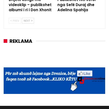
videoklip – publikohet
nga Sefë Duraj dhe
albumi i ri i Don Xhonit
Adelina Spahija
PREV
NEXT
REKLAMA