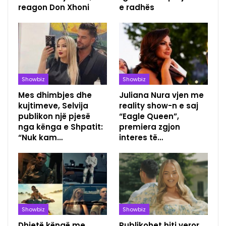
reagon Don Xhoni
e radhës
Showbiz
Showbiz
Mes dhimbjes dhe
Juliana Nura vjen me
kujtimeve, Selvija
reality show-n e saj
publikon një pjesë
“Eagle Queen”,
nga kënga e Shpatit:
premiera zgjon
“Nuk kam…
interes të…
Showbiz
Showbiz
Dhjetë këngë me
Publikohet hiti veror