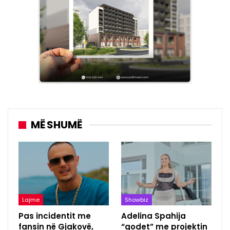
MË SHUMË
Lajme
Showbiz
Pas incidentit me
Adelina Spahija
fansin në Gjakovë,
“godet” me projektin