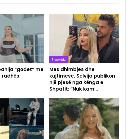
Showbiz
pahija “godet” me
Mes dhimbjes dhe
e radhës
kujtimeve, Selvija publikon
një pjesë nga kënga e
Shpatit: “Nuk kam…