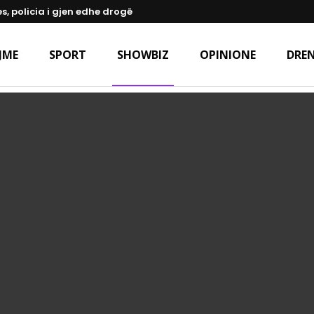
s, policia i gjen edhe drogë
JME
SPORT
SHOWBIZ
OPINIONE
DREN