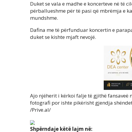
Duket se vala e madhe e koncerteve në të cilë
përballueshme për të pasi që mbrëmja e ka
mundshme.
Dafina me të përfunduar koncertin e paraparë
duket se kishte mjaft nevojë.
Ajo njëherit i kërkoi falje të gjithë fansav
fotografi por ishte pikërisht gjendja shënde
/Prive.al/
Shpërndaje këtë lajm në: