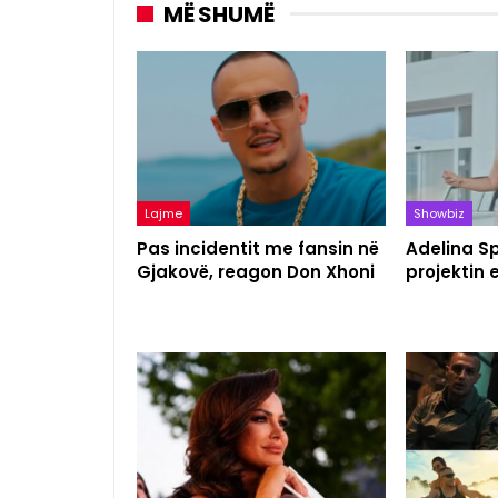
MË SHUMË
Lajme
Showbiz
Pas incidentit me fansin në
Adelina S
Gjakovë, reagon Don Xhoni
projektin 