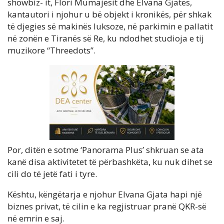
showbiz- it, Flori Mumajesit dhe Elvana Gjatës,
kantautori i njohur u bë objekt i kronikës, për shkak
të djegies së makinës luksoze, në parkimin e pallatit
në zonën e Tiranës së Re, ku ndodhet studioja e tij
muzikore “Threedots”.
Por, ditën e sotme ‘Panorama Plus’ shkruan se ata
kanë disa aktivitetet të përbashkëta, ku nuk dihet se
cili do të jetë fati i tyre.
Kështu, këngëtarja e njohur Elvana Gjata hapi një
biznes privat, të cilin e ka regjistruar pranë QKR-së
në emrin e saj.