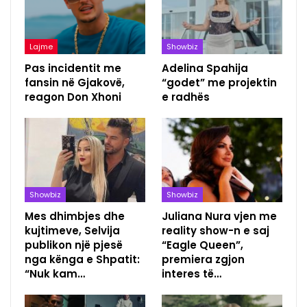
Lajme
Showbiz
Pas incidentit me
Adelina Spahija
fansin në Gjakovë,
“godet” me projektin
reagon Don Xhoni
e radhës
Showbiz
Showbiz
Mes dhimbjes dhe
Juliana Nura vjen me
kujtimeve, Selvija
reality show-n e saj
publikon një pjesë
“Eagle Queen”,
nga kënga e Shpatit:
premiera zgjon
“Nuk kam…
interes të…