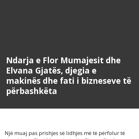
Ndarja e Flor Mumajesit dhe
Elvana Gjatës, djegia e
makinës dhe fati i bizneseve të
përbashkëta
Një muaj pas prishjes së lidhjes më të përfolur të