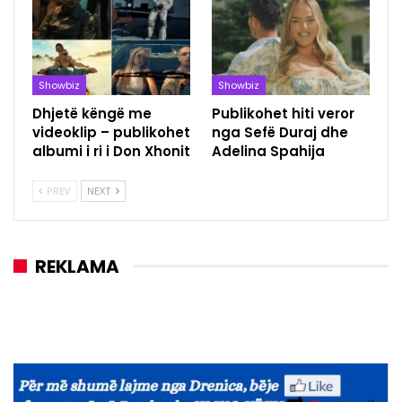
Showbiz
Showbiz
Dhjetë këngë me
Publikohet hiti veror
videoklip – publikohet
nga Sefë Duraj dhe
albumi i ri i Don Xhonit
Adelina Spahija
PREV
NEXT
REKLAMA