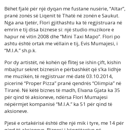
Bëhet fjalë për një dyqan me fustane nusërie, “Altar”,
pranë zonës së Liqenit të Thatë në zonën e Saukut.
Nga ana tjetër, Flori gjithashtu ka të regjistruara në
emrin e tij disa biznese si: një studio muzikore e
hapur në vitin 2008 dhe “Mini Taxi Mapo”. Flori po
ashtu është ortak me vëllain e tij, Evis Mumajesi, i
“M.I.A.” sh.p.k.
Por dy artistët, në kohën që flitej se ishin çift, kishin
mbajtur sekret biznesin e përbashkët që s’ka lidhje
me muzikën, të regjistruar më datë 03.10.2014,
picerinë “Proper Pizza” pranë qendrës “Olimpia” në
Tiranë. Në këtë biznes të madh, Elvana Gjata ka 35
për qind të aksioneve, ndërsa Flori Mumajesi
nëpërmjet kompanisë “M.I.A.” ka 51 për qind të
aksioneve.
Pjesë e ortakërisë është dhe një mik i tyre, me 14 për
qind të aksioneve. Biznesi i këngëtarëve në