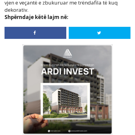
vjen e veçantë e zbukuruar me trëndafila të kuq
dekorativ.
Shpërndaje këtë lajm në: