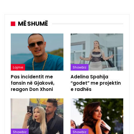
MË SHUMË
Lajme
Showbiz
Pas incidentit me
Adelina Spahija
fansin në Gjakovë,
“godet” me projektin
reagon Don Xhoni
e radhës
Showbiz
Showbiz