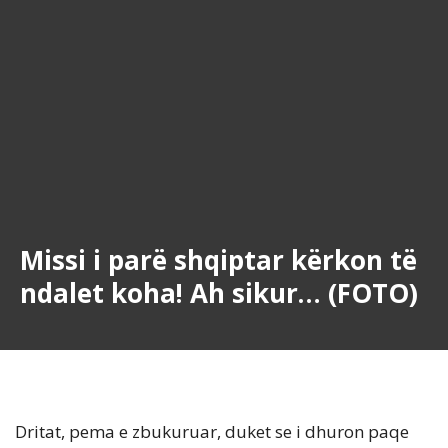
Missi i parë shqiptar kërkon të
ndalet koha! Ah sikur… (FOTO)
Dritat, pema e zbukuruar, duket se i dhuron paqe