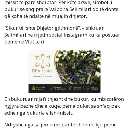
missit të parë shqiptar. Për këtë arsye, simboli i
bukurisë shqiptare Valbona Selimllari do të donte
që koha të ndalte në muajin dhjetor.
“Sikur të ishte Dhjetor gjithmonë”, – shkruan
Selimllari në rrjetin social Instagram ku ka postuar
pemën e Vitit të ri.
E zbukuruar mjaft thjesht dhe bukur, ku mbizotëron
ngjyra bezhë dhe e kuqe, pema duket se shfaq pak
edhe nga bukuria e ish-missit.
Ndryshe nga sa jemi mësuar të shohim, kjo pemë