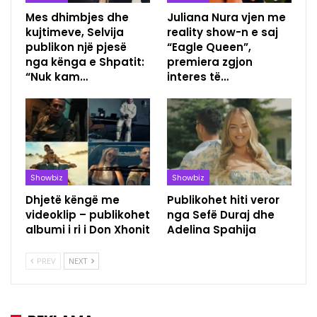
Mes dhimbjes dhe
Juliana Nura vjen me
kujtimeve, Selvija
reality show-n e saj
publikon një pjesë
“Eagle Queen”,
nga kënga e Shpatit:
premiera zgjon
“Nuk kam…
interes të…
Showbiz
Showbiz
Dhjetë këngë me
Publikohet hiti veror
videoklip – publikohet
nga Sefë Duraj dhe
albumi i ri i Don Xhonit
Adelina Spahija
PREV
NEXT