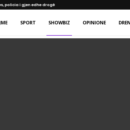
s, policia i gjen edhe drogë
JME
SPORT
SHOWBIZ
OPINIONE
DREN