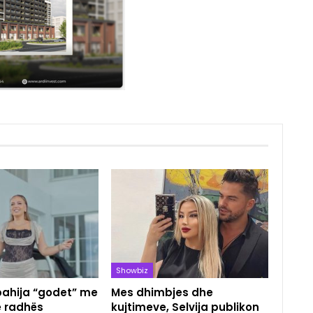
Showbiz
pahija “godet” me
Mes dhimbjes dhe
e radhës
kujtimeve, Selvija publikon