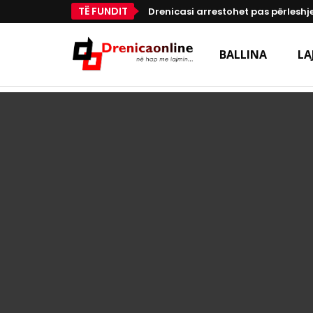
TË FUNDIT
Drenicasi arrestohet pas përleshje
BALLINA
LA