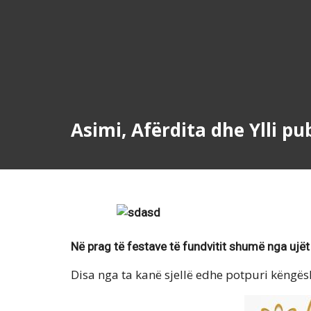
Asimi, Afërdita dhe Ylli pu
Në prag të festave të fundvitit shumë nga ujët 
Disa nga ta kanë sjellë edhe potpuri këngës