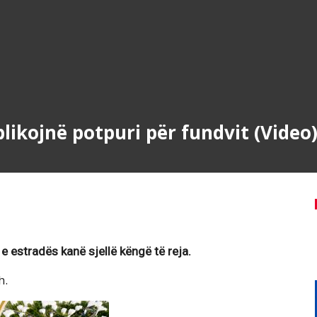
blikojnë potpuri për fundvit (Video
e estradës kanë sjellë këngë të reja.
h.