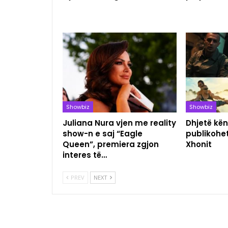
Showbiz
Showbiz
Juliana Nura vjen me reality
Dhjetë kën
show-n e saj “Eagle
publikohet
Queen”, premiera zgjon
Xhonit
interes të…
PREV
NEXT