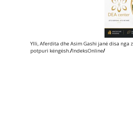
Ylli, Aferdita dhe Asim Gashi janë disa nga zë
potpuri këngësh.
/
IndeksOnline
/