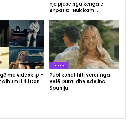
një pjesë nga kënga e
Shpatit: “Nuk kam…
Showbiz
gë me videoklip –
Publikohet hiti veror nga
 albumi i ri i Don
Sefë Duraj dhe Adelina
Spahija