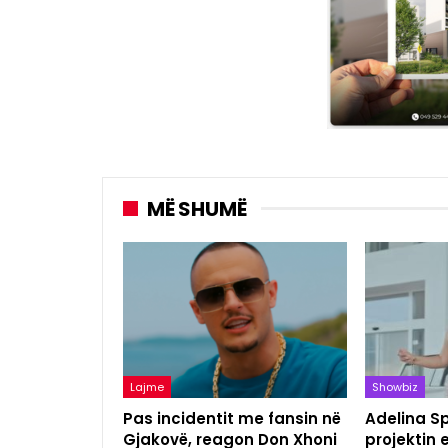
MË SHUMË
Lajme
Showbiz
Pas incidentit me fansin në
Adelina S
Gjakovë, reagon Don Xhoni
projektin 