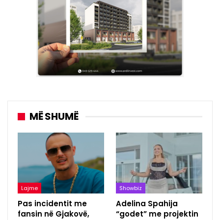
MË SHUMË
Lajme
Showbiz
Pas incidentit me
Adelina Spahija
fansin në Gjakovë,
“godet” me projektin