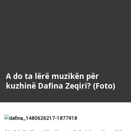
A do ta lërë muzikën për
kuzhinë Dafina Zeqiri? (Foto)