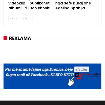
videoklip – publikohet
nga Sefë Duraj dhe
albumi i ri i Don Xhonit
Adelina Spahija
PREV
NEXT
REKLAMA