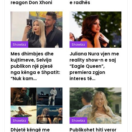
reagon Don Xhoni
e radhës
Showbiz
Showbiz
Mes dhimbjes dhe
Juliana Nura vjen me
kujtimeve, Selvija
reality show-n e saj
publikon një pjesë
“Eagle Queen”,
nga kënga e Shpatit:
premiera zgjon
“Nuk kam…
interes të…
Showbiz
Showbiz
Dhjetë këngë me
Publikohet hiti veror