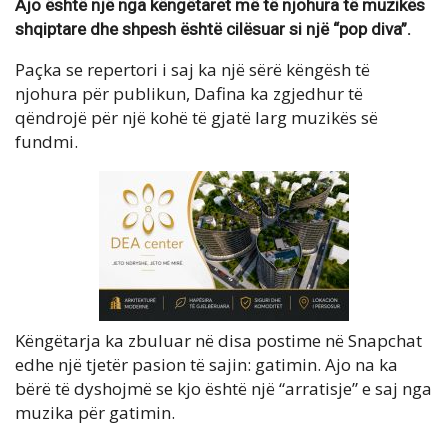
Ajo është një nga këngëtaret më të njohura të muzikës
shqiptare dhe shpesh është cilësuar si një “pop diva”.
Paçka se repertori i saj ka një sërë këngësh të
njohura për publikun, Dafina ka zgjedhur të
qëndrojë për një kohë të gjatë larg muzikës së
fundmi.
Këngëtarja ka zbuluar në disa postime në Snapchat
edhe një tjetër pasion të sajin: gatimin. Ajo na ka
bërë të dyshojmë se kjo është një “arratisje” e saj nga
muzika për gatimin.