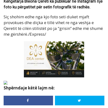
Këngëtarja Bleona Qereti ka publikuar në Instagram një
foto ku përgatitet për setin fotografik të radhës.
Siç shohim edhe nga kjo foto seti duket mjaft
provokues dhe diçka e tillë vihet re nga veshja e
Qeretit të cilën stilistët po ja “grisin” edhe më shumë
me gërshërë./Express/
Shpërndaje këtë lajm në: