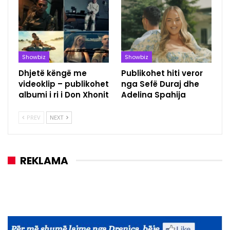
Showbiz
Showbiz
Dhjetë këngë me
Publikohet hiti veror
videoklip – publikohet
nga Sefë Duraj dhe
albumi i ri i Don Xhonit
Adelina Spahija
PREV
NEXT
REKLAMA