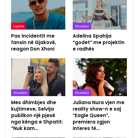
Lajme
Showbiz
Pas incidentit me
Adelina Spahija
fansin në Gjakovë,
“godet” me projektin
reagon Don Xhoni
e radhës
Showbiz
Showbiz
Mes dhimbjes dhe
Juliana Nura vjen me
kujtimeve, Selvija
reality show-n e saj
publikon një pjesë
“Eagle Queen”,
nga kënga e Shpatit:
premiera zgjon
“Nuk kam…
interes të…