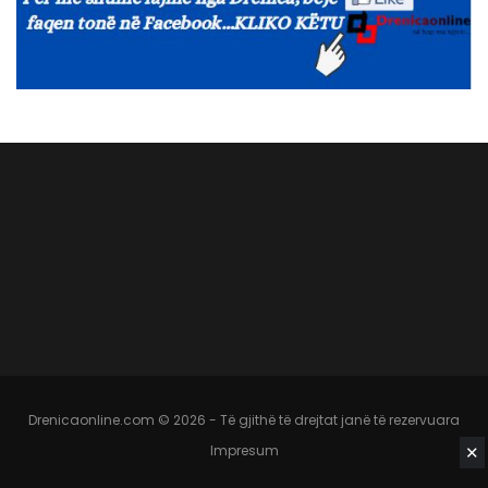
Drenicaonline.com © 2026 - Të gjithë të drejtat janë të rezervuara
Impresum
✕