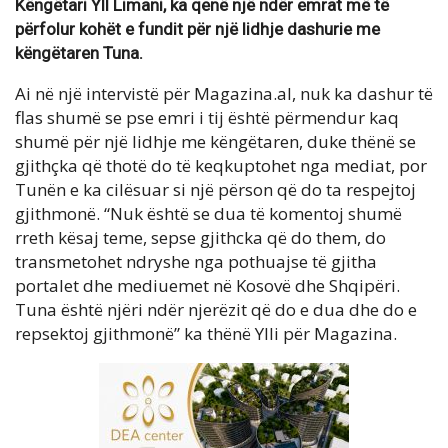
Këngëtari Yll Limani, ka qenë një ndër emrat më të
përfolur kohët e fundit për një lidhje dashurie me
këngëtaren Tuna.
Ai në një intervistë për Magazina.al, nuk ka dashur të
flas shumë se pse emri i tij është përmendur kaq
shumë për një lidhje me këngëtaren, duke thënë se
gjithçka që thotë do të keqkuptohet nga mediat, por
Tunën e ka cilësuar si një përson që do ta respejtoj
gjithmonë. “Nuk është se dua të komentoj shumë
rreth kësaj teme, sepse gjithcka që do them, do
transmetohet ndryshe nga pothuajse të gjitha
portalet dhe mediuemet në Kosovë dhe Shqipëri.
Tuna është njëri ndër njerëzit që do e dua dhe do e
repsektoj gjithmonë” ka thënë Ylli për Magazina.