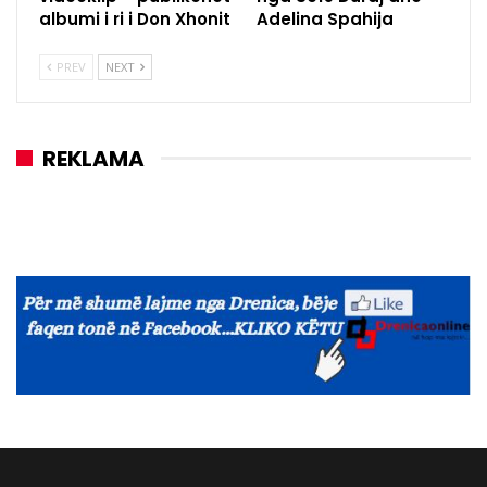
albumi i ri i Don Xhonit
Adelina Spahija
PREV
NEXT
REKLAMA