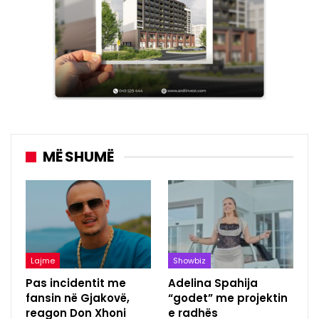
MË SHUMË
Lajme
Showbiz
Pas incidentit me
Adelina Spahija
fansin në Gjakovë,
“godet” me projektin
reagon Don Xhoni
e radhës