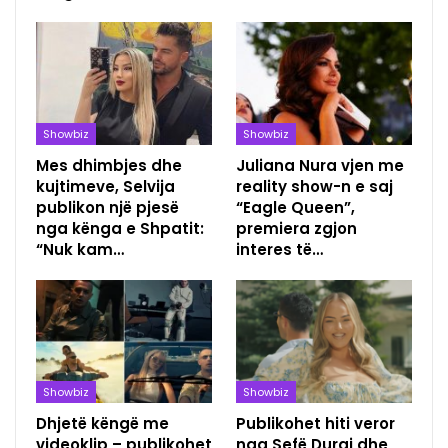
Showbiz
Showbiz
Mes dhimbjes dhe
Juliana Nura vjen me
kujtimeve, Selvija
reality show-n e saj
publikon një pjesë
“Eagle Queen”,
nga kënga e Shpatit:
premiera zgjon
“Nuk kam…
interes të…
Showbiz
Showbiz
Dhjetë këngë me
Publikohet hiti veror
videoklip – publikohet
nga Sefë Duraj dhe