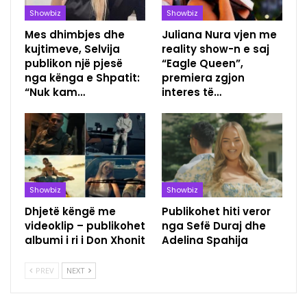
Showbiz
Showbiz
Mes dhimbjes dhe
Juliana Nura vjen me
kujtimeve, Selvija
reality show-n e saj
publikon një pjesë
“Eagle Queen”,
nga kënga e Shpatit:
premiera zgjon
“Nuk kam…
interes të…
Showbiz
Showbiz
Dhjetë këngë me
Publikohet hiti veror
videoklip – publikohet
nga Sefë Duraj dhe
albumi i ri i Don Xhonit
Adelina Spahija
PREV
NEXT