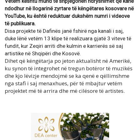
Vetëm kështu mund të shpjegohen ndryshimet që kanë
ndodhur në llogarinë zyrtare të këngëtares kosovare në
YouTube, ku është reduktuar dukshëm numri i videove
të publikuara.
Disa projekte të Dafinës janë fshirë nga kanali i saj,
duke lënë vetëm 13 klipe të realizuara gjatë 3 viteve të
fundit, kur Zeqiri arriti dhe kulmin e karrierës së saj
artistike në Shqipëri dhe Kosovë.
Dihet që këngëtarja po jeton aktualisht në Amerikë,
ku synon të integrohet në tregun botëror të muzikës
dhe kjo lëvizje mendojmë se ka qenë e qëllimshme
nga stafi i saj menaxhues, për të mbajtur vetëm
projektet më të arrira dhe më cilësore të artistes.