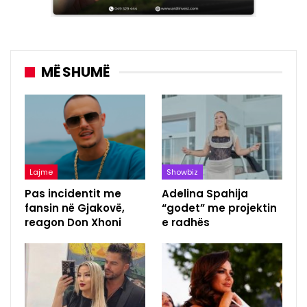
MË SHUMË
Lajme
Showbiz
Pas incidentit me
Adelina Spahija
fansin në Gjakovë,
“godet” me projektin
reagon Don Xhoni
e radhës