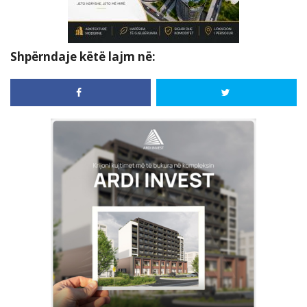
Shpërndaje këtë lajm në: