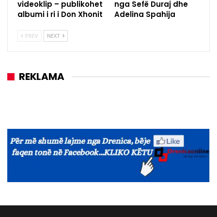
videoklip – publikohet
nga Sefë Duraj dhe
albumi i ri i Don Xhonit
Adelina Spahija
PREV
NEXT
REKLAMA