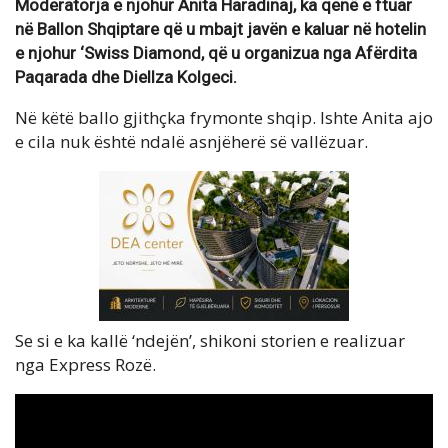
Moderatorja e njohur Anita Haradinaj, ka qenë e ftuar
në Ballon Shqiptare që u mbajt javën e kaluar në hotelin
e njohur ‘Swiss Diamond, që u organizua nga Afërdita
Paqarada dhe Diellza Kolgeci.
Në këtë ballo gjithçka frymonte shqip. Ishte Anita ajo
e cila nuk është ndalë asnjëherë së vallëzuar.
Se si e ka kallë ‘ndejën’, shikoni storien e realizuar
nga Express Rozë.