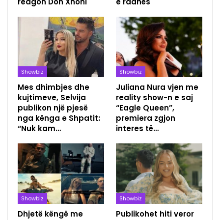
reagon Don Xhoni
e radhës
Showbiz
Showbiz
Mes dhimbjes dhe
Juliana Nura vjen me
kujtimeve, Selvija
reality show-n e saj
publikon një pjesë
“Eagle Queen”,
nga kënga e Shpatit:
premiera zgjon
“Nuk kam…
interes të…
Showbiz
Showbiz
Dhjetë këngë me
Publikohet hiti veror