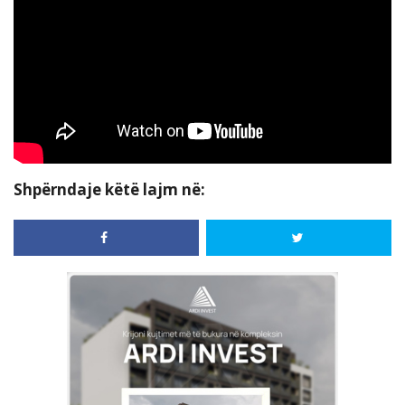
Shpërndaje këtë lajm në: