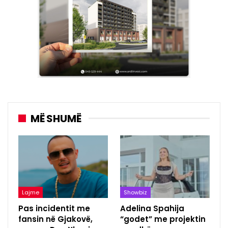
MË SHUMË
Lajme
Showbiz
Pas incidentit me
Adelina Spahija
fansin në Gjakovë,
“godet” me projektin