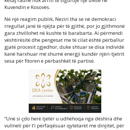
kësaj radhe nuk arriti të sigurojë një ulëse në
Kuvendin e Kosovës.
Në një reagim publik, Neziri tha se në demokraci
rregullat janë të njëjta për të gjithë, por jo gjithmonë
gara zhvillohet në kushte të barabarta. Ai përmendi
vështirësitë dhe pengesat me të cilat është përballur
gjatë procesit zgjedhor, duke shtuar se disa individë
kanë harxhuar më shumë energji kundër njëri-tjetrit
sesa për fitoren e përbashkët të partisë.
“Unë si çdo herë tjetër u udhëhoqa nga dëshira dhe
vullneti për t’i përfaqësuar qytetarët me dinjitet, për