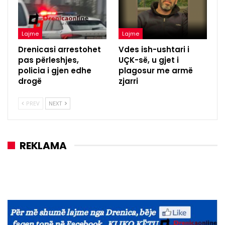
Lajme
Lajme
Drenicasi arrestohet
Vdes ish-ushtari i
pas përleshjes,
UÇK-së, u gjet i
policia i gjen edhe
plagosur me armë
drogë
zjarri
PREV
NEXT
REKLAMA