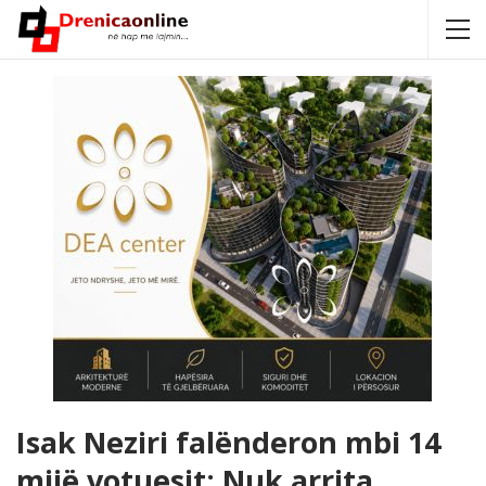
Isak Neziri falënderon mbi 14
mijë votuesit: Nuk arrita