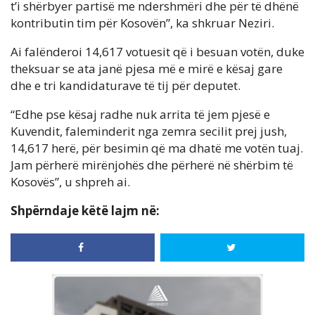
t’i shërbyer partisë me ndershmëri dhe për të dhënë
kontributin tim për Kosovën”, ka shkruar Neziri.
Ai falënderoi 14,617 votuesit që i besuan votën, duke
theksuar se ata janë pjesa më e mirë e kësaj gare
dhe e tri kandidaturave të tij për deputet.
“Edhe pse kësaj radhe nuk arrita të jem pjesë e
Kuvendit, faleminderit nga zemra secilit prej jush,
14,617 herë, për besimin që ma dhatë me votën tuaj.
Jam përherë mirënjohës dhe përherë në shërbim të
Kosovës”, u shpreh ai.
Shpërndaje këtë lajm në: