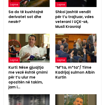
Lajme
Lajme
Sa do të kushtojnë
Shkoi jashtë vendit
derivatet sot dhe
për t’u trajtuar, vdes
nesër?
veterani i UÇK-së,
Musli Krasniqi
Lajme
Lajme
Kurti: Nëse gjuajtja
“M*ta, m*ta”/ Time
me vezë është çmimi
Kadrijaj sulmon Albin
për t’u ulur me
Kurtin
opozitën në takim,
jam i…