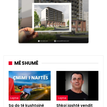
MË SHUMË
Lajme
Lajme
Sa do të kushtojnë
Shkoi jashtë vendit