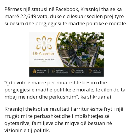
Përmes një statusi në Facebook, Krasniqi tha se ka
marrë 22,649 vota, duke e cilësuar secilën prej tyre
si besim dhe përgjegjësi të madhe politike e morale.
“Çdo votë e marrë për mua është besim dhe
përgjegjësi e madhe politike e morale, të cilën do ta
mbaj me nder dhe përkushtim”, ka shkruar ai.
Krasniqi theksoi se rezultati i arritur është fryt i një
rrugëtimi të përbashkët dhe i mbështetjes së
qytetarëve, familjeve dhe miqve që besuan në
vizionin e tij politik.