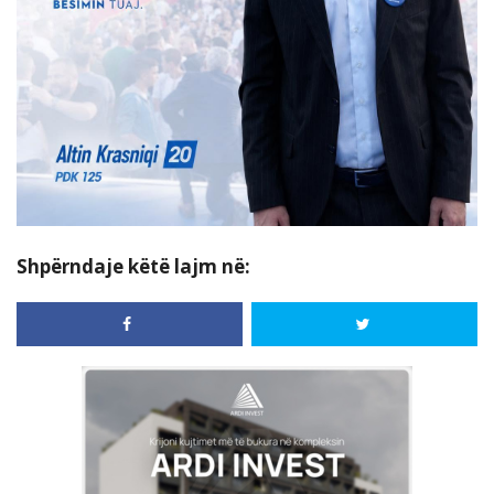
Shpërndaje këtë lajm në: