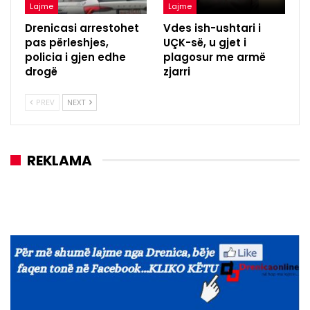
Lajme
Lajme
Drenicasi arrestohet
Vdes ish-ushtari i
pas përleshjes,
UÇK-së, u gjet i
policia i gjen edhe
plagosur me armë
drogë
zjarri
PREV
NEXT
REKLAMA