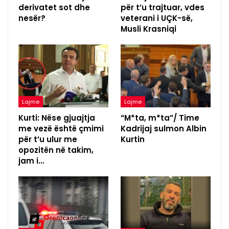
derivatet sot dhe
për t’u trajtuar, vdes
nesër?
veterani i UÇK-së,
Musli Krasniqi
Lajme
Lajme
Kurti: Nëse gjuajtja
“M*ta, m*ta”/ Time
me vezë është çmimi
Kadrijaj sulmon Albin
për t’u ulur me
Kurtin
opozitën në takim,
jam i…