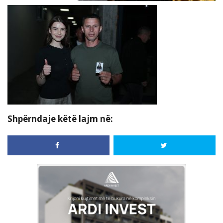
Shpërndaje këtë lajm në: