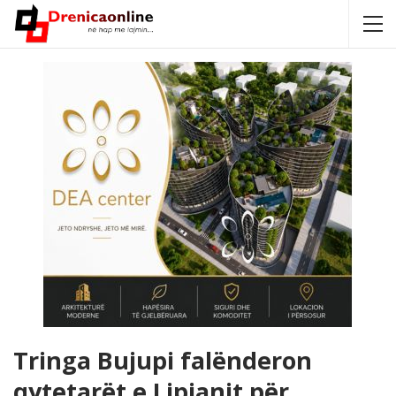
Tringa Bujupi falënderon
qytetarët e Lipjanit për