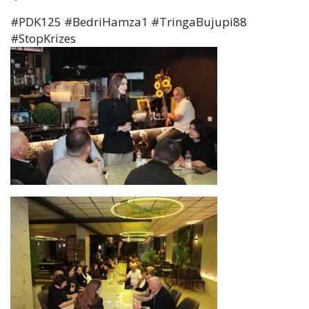
#PDK125 #BedriHamza1 #TringaBujupi88
#StopKrizes