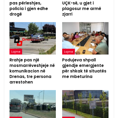
pas përleshjes,
UÇK-së, u gjet i
policia i gjen edhe
plagosur me armë
drogë
zjarri
Lajme
Lajme
Rrahje pas një
Podujeva shpall
mosmarrëveshjeje në
gjendje emergjente
komunikacion në
për shkak të situatës
Drenas, tre persona
me mbeturina
arrestohen