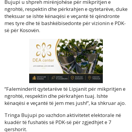
Bujupi u shpreh mirënjohëse për mikpritjen e
ngrohtë, respektin dhe përkrahjen e qytetarëve, duke
theksuar se ishte kënaqësi e veçantë të qëndronte
mes tyre dhe të bashkëbisedonte për vizionin e PDK-
së për Kosovën.
“Faleminderit qytetarëve të Lipjanit për mikpritjen e
ngrohtë, respektin dhe përkrahjen tuaj. Ishte
kënaqësi e veçantë të jem mes jush!”, ka shkruar ajo.
Tringa Bujupi po vazhdon aktivitetet elektorale në
kuadër të fushatës së PDK-së për zgjedhjet e 7
qershorit.