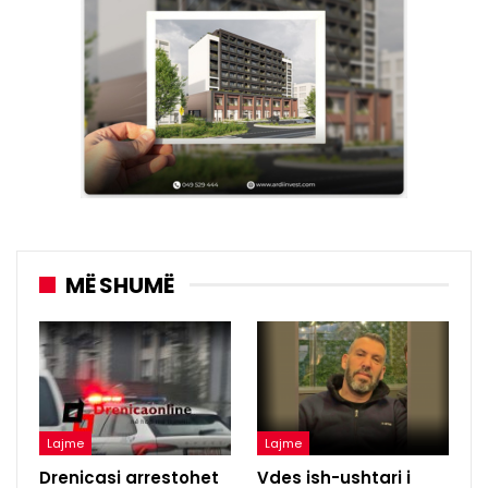
MË SHUMË
Lajme
Lajme
Drenicasi arrestohet
Vdes ish-ushtari i