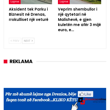
Lajme
Lajme
Aksident tek Parku i
Veprim shembullor i
Biznesit në Drenas,
një qytetari në
rrokulliset një veturë
Malishevë, e gjen
kuletën me afër 3 mijë
euro, e…
PREV
NEXT
REKLAMA