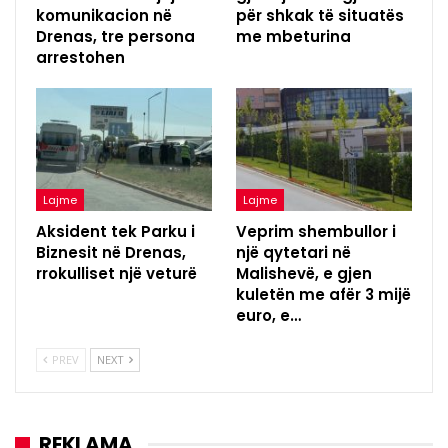
komunikacion në
për shkak të situatës
Drenas, tre persona
me mbeturina
arrestohen
Lajme
Lajme
Aksident tek Parku i
Veprim shembullor i
Biznesit në Drenas,
një qytetari në
rrokulliset një veturë
Malishevë, e gjen
kuletën me afër 3 mijë
euro, e…
PREV
NEXT
REKLAMA