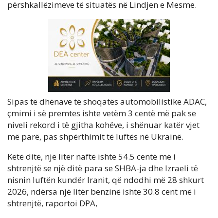
përshkallëzimeve të situatës në Lindjen e Mesme.
Sipas të dhënave të shoqatës automobilistike ADAC,
çmimi i së premtes ishte vetëm 3 centë më pak se
niveli rekord i të gjitha kohëve, i shënuar katër vjet
më parë, pas shpërthimit të luftës në Ukrainë.
Këtë ditë, një litër naftë ishte 54.5 centë më i
shtrenjtë se një ditë para se SHBA-ja dhe Izraeli të
nisnin luftën kundër Iranit, që ndodhi më 28 shkurt
2026, ndërsa një litër benzinë ishte 30.8 cent më i
shtrenjtë, raportoi DPA,