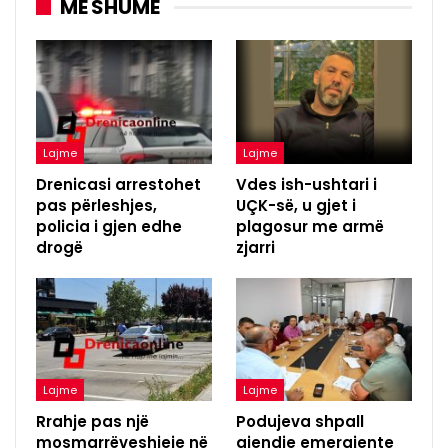
MË SHUMË
Lajme
Lajme
Drenicasi arrestohet
Vdes ish-ushtari i
pas përleshjes,
UÇK-së, u gjet i
policia i gjen edhe
plagosur me armë
drogë
zjarri
Lajme
Lajme
Rrahje pas një
Podujeva shpall
mosmarrëveshjeje në
gjendje emergjente