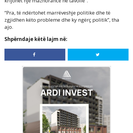
krijohet një mazhorancë në tavolië”.
“Pra, të ndërtohet marrëveshje politike dhe të
zgjidhen këto probleme dhe ky ngërç politik”, tha
ajo.
Shpërndaje këtë lajm në: