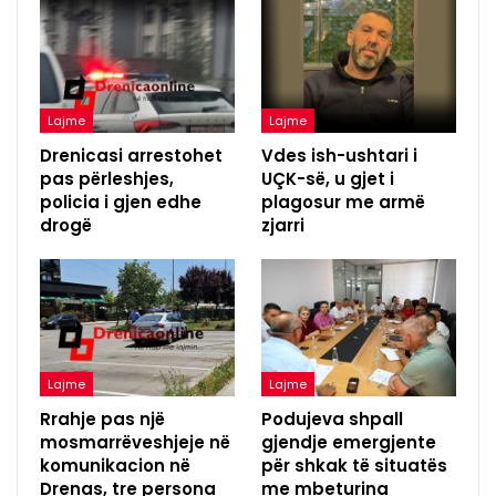
Lajme
Lajme
Drenicasi arrestohet
Vdes ish-ushtari i
pas përleshjes,
UÇK-së, u gjet i
policia i gjen edhe
plagosur me armë
drogë
zjarri
Lajme
Lajme
Rrahje pas një
Podujeva shpall
mosmarrëveshjeje në
gjendje emergjente
komunikacion në
për shkak të situatës
Drenas, tre persona
me mbeturina