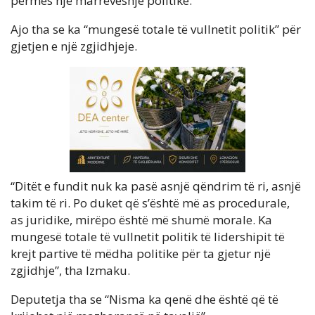
përmes një marrëveshje politike.
Ajo tha se ka “mungesë totale të vullnetit politik” për
gjetjen e një zgjidhjeje.
“Ditët e fundit nuk ka pasë asnjë qëndrim të ri, asnjë
takim të ri. Po duket që s’është më as procedurale,
as juridike, mirëpo është më shumë morale. Ka
mungesë totale të vullnetit politik të lidershipit të
krejt partive të mëdha politike për ta gjetur një
zgjidhje”, tha Izmaku.
Deputetja tha se “Nisma ka qenë dhe është që të