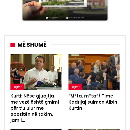
MË SHUMË
Lajme
Lajme
Kurti: Nëse gjuajtja
“M*ta, m*ta”/ Time
me vezë është çmimi
Kadrijaj sulmon Albin
për t’u ulur me
Kurtin
opozitën në takim,
jam i…