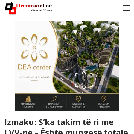
Izmaku: S’ka takim të ri me
LVV-në – Është mungesë totale