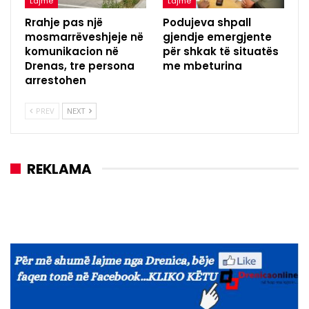
Lajme
Lajme
Rrahje pas një
Podujeva shpall
mosmarrëveshjeje në
gjendje emergjente
komunikacion në
për shkak të situatës
Drenas, tre persona
me mbeturina
arrestohen
PREV
NEXT
REKLAMA