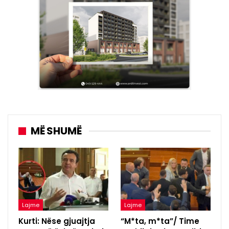
MË SHUMË
Lajme
Lajme
Kurti: Nëse gjuajtja
“M*ta, m*ta”/ Time