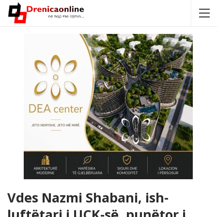
Vdes Nazmi Shabani, ish-
luftëtari i UÇK-së, punëtor i