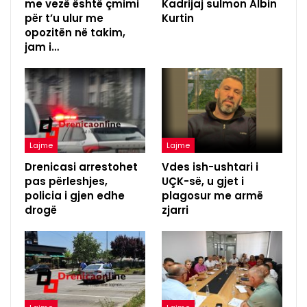
me vezë është çmimi
Kadrijaj sulmon Albin
për t’u ulur me
Kurtin
opozitën në takim,
jam i…
Lajme
Lajme
Drenicasi arrestohet
Vdes ish-ushtari i
pas përleshjes,
UÇK-së, u gjet i
policia i gjen edhe
plagosur me armë
drogë
zjarri